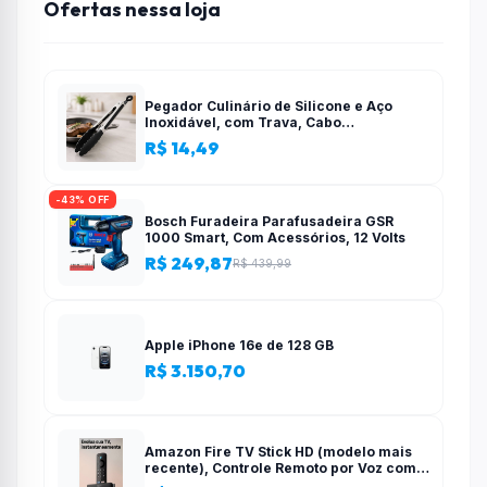
Ofertas nessa loja
Pegador Culinário de Silicone e Aço
Inoxidável, com Trava, Cabo
Antiderrapante, Multiuso, Preto, de 28
R$ 14,49
cm, Para salada, pastas, cozinha
-43% OFF
Bosch Furadeira Parafusadeira GSR
1000 Smart, Com Acessórios, 12 Volts
R$ 249,87
R$ 439,99
Apple iPhone 16e de 128 GB
R$ 3.150,70
Amazon Fire TV Stick HD (modelo mais
recente), Controle Remoto por Voz com
Alexa, alimentado pela TV, com