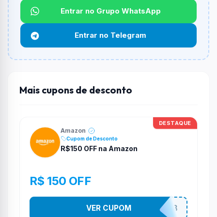
Qual é o desconto máximo?
Entrar no Grupo WhatsApp
Não informado ou sem limite.
Entrar no Telegram
Funciona em qualquer produto?
Não necessariamente. Depende de itens participantes
e alguns vendedores ou produtos especificos podem
não aceitar cupons.
Mais cupons de desconto
DESTAQUE
Amazon
Cupom de Desconto
R$150 OFF na Amazon
R$ 150 OFF
VER CUPOM
ULTIMO8DO8