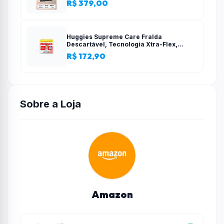
R$ 379,00
configuração simples
Huggies Supreme Care Fralda
Descartável, Tecnologia Xtra-Flex,
Canais em X, Máxima Proteção, XG, 140
R$ 172,90
Unidades
Sobre a Loja
Amazon