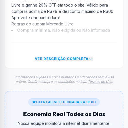
Livre e ganhe 20% OFF em todo o site. Válido para
compras acima de R$79 e desconto máximo de R$60.
Aproveite enquanto dura!
Regras do cupom Mercado Livre
Compra mínima:
Não exigida ou Não informada
Desconto:
20% OFF
Desconto máximo:
Não informado / Sem limite
Vencimento:
Válido até 28/10/2025
VER DESCRIÇÃO COMPLETA
Na prática, a empresa
Mercado Livre
dará um
desconto de 20% no total do carrinho, não foram
econtradas informações sobre restrição de teto
Informações sujeitas a erros humanos e alterações sem aviso
prévio. Confira sempre as condições na loja.
Termos de Uso
.
máximo para esse cupom.
FAQ – Cupom Mercado Livre
Qual é o código de desconto?
O código é
QUERODESCONTO
.
OFERTAS SELECIONADAS A DEDO
Economia Real Todos os Dias
De quanto é o desconto?
O cupom dá
20% OFF
em compras.
Nossa equipe monitora a internet diariamentente.