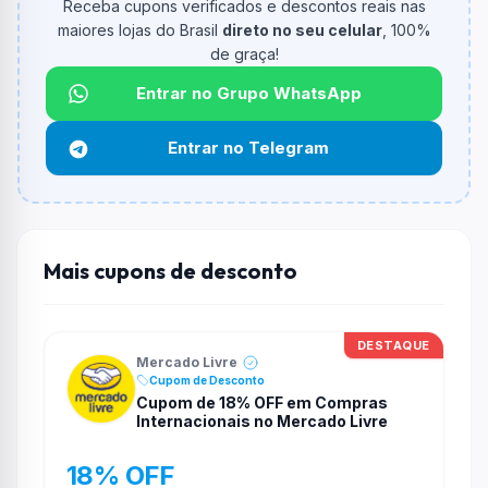
Receba cupons verificados e descontos reais nas
Qual é o valor minimo de compra?
maiores lojas do Brasil
direto no seu celular
, 100%
O valor minimo de compra é Não exigido ou Não
de graça!
informado.
Entrar no Grupo WhatsApp
Qual é o desconto máximo?
Não informado ou sem limite.
Entrar no Telegram
Funciona em qualquer produto?
Não necessariamente. Depende de itens participantes
e alguns vendedores ou produtos especificos podem
não aceitar cupons.
Mais cupons de desconto
DESTAQUE
Mercado Livre
Cupom de Desconto
Cupom de 18% OFF em Compras
Internacionais no Mercado Livre
18% OFF