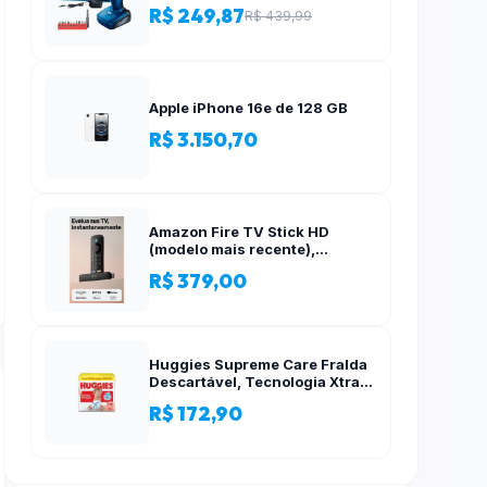
Acessórios, 12 Volts
R$ 249,87
R$ 439,99
Apple iPhone 16e de 128 GB
R$ 3.150,70
Amazon Fire TV Stick HD
(modelo mais recente),
Controle Remoto por Voz com
R$ 379,00
Alexa, alimentado pela TV, com
configuração simples
Huggies Supreme Care Fralda
Descartável, Tecnologia Xtra-
Flex, Canais em X, Máxima
R$ 172,90
Proteção, XG, 140 Unidades