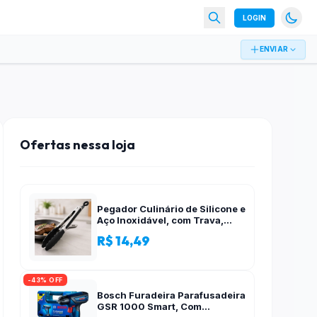
LOGIN
ENVIAR
Ofertas nessa loja
Pegador Culinário de Silicone e
Aço Inoxidável, com Trava,
Cabo Antiderrapante, Multiuso,
R$ 14,49
Preto, de 28 cm, Para salada,
pastas, cozinha
-43% OFF
Bosch Furadeira Parafusadeira
GSR 1000 Smart, Com