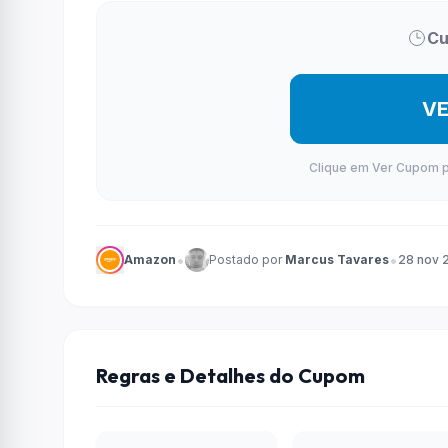
Cu
V
Clique em Ver Cupom par
•
•
Amazon
Postado por
Marcus Tavares
28 nov 
Regras e Detalhes do Cupom