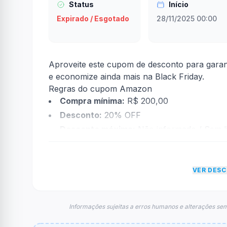
Status
Início
Expirado / Esgotado
28/11/2025 00:00
Aproveite este cupom de desconto para gar
e economize ainda mais na Black Friday.
Regras do cupom Amazon
Compra mínima:
R$ 200,00
Desconto:
20% OFF
Desconto máximo:
Não informado / Sem li
Vencimento:
Válido até 28/11/2025
Na prática, a empresa
Amazon
dará um desco
VER DES
econtradas informações sobre restrição de t
FAQ – Cupom Amazon
Qual é o código de desconto?
Informações sujeitas a erros humanos e alterações sem
O código é
BOANOITEBF
.