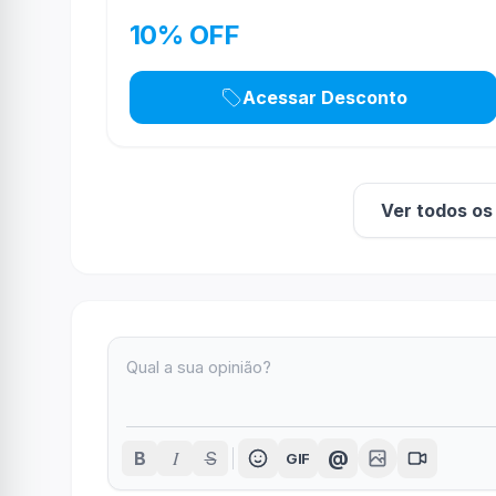
10% OFF
Acessar Desconto
Ver todos o
I
@
B
S
GIF