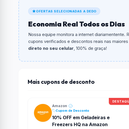
De quanto é o desconto?
OFERTAS SELECIONADAS A DEDO
O cupom dá
20% OFF
em compras.
Economia Real Todos os Dias
Qual é o valor minimo de compra?
O valor minimo de compra é R$ 200,00.
Nossa equipe monitora a internet diariamentente.
cupons verificados e descontos reais nas maiores l
Qual é o desconto máximo?
direto no seu celular
, 100% de graça!
Não informado ou sem limite.
Funciona em qualquer produto?
Não necessariamente. Depende de itens partic
podem não aceitar cupons.
Mais cupons de desconto
DESTAQ
Amazon
Cupom de Desconto
10% OFF em Geladeiras e
Freezers HQ na Amazon