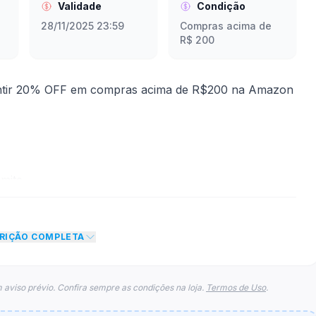
Validade
Condição
28/11/2025 23:59
Compras acima de
R$ 200
antir 20% OFF em compras acima de R$200 na Amazon
mite
nto de 20% no total do carrinho, não foram
CRIÇÃO COMPLETA
eto máximo para esse cupom.
 aviso prévio. Confira sempre as condições na loja.
Termos de Uso
.