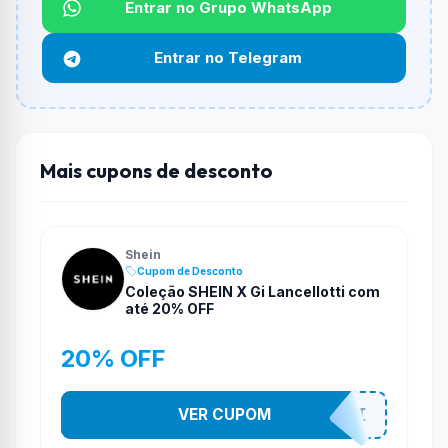
Entrar no Grupo WhatsApp
Não informado ou sem limite.
Entrar no Telegram
Funciona em qualquer produto?
Não necessariamente. Depende de itens participantes
e alguns vendedores ou produtos especificos podem
não aceitar cupons.
Mais cupons de desconto
Shein
Cupom de Desconto
Coleção SHEIN X Gi Lancellotti com
até 20% OFF
20% OFF
VER CUPOM
SHEINGI