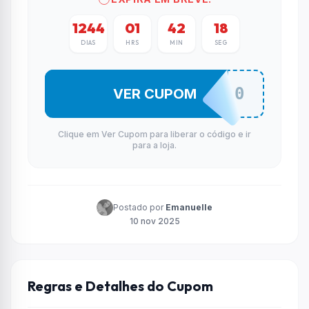
1244
01
42
17
DIAS
HRS
MIN
SEG
AFILIADOS10
VER CUPOM
Clique em Ver Cupom para liberar o código e ir
para a loja.
Postado por
Emanuelle
10 nov 2025
Regras e Detalhes do Cupom