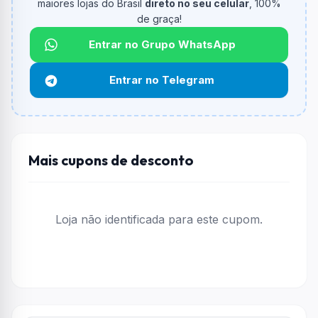
maiores lojas do Brasil
direto no seu celular
, 100%
O valor minimo de compra é R$ 199,00.
de graça!
Qual é o desconto máximo?
Entrar no Grupo WhatsApp
Não informado ou sem limite.
Entrar no Telegram
Funciona em qualquer produto?
Não necessariamente. Depende de itens participantes
e alguns vendedores ou produtos especificos podem
não aceitar cupons.
Mais cupons de desconto
Loja não identificada para este cupom.