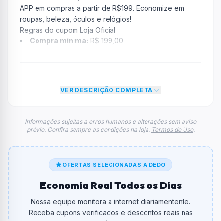
APP em compras a partir de R$199. Economize em
roupas, beleza, óculos e relógios!
Regras do cupom Loja Oficial
Compra mínima:
R$ 199,00
Desconto:
10% OFF
Desconto máximo:
Não informado / Sem limite
Vencimento:
Válido até 01/01/2030
VER DESCRIÇÃO COMPLETA
Na prática, a empresa
Loja Oficial
dará um desconto
de 10% no total do carrinho, não foram econtradas
informações sobre restrição de teto máximo para esse
Informações sujeitas a erros humanos e alterações sem aviso
prévio. Confira sempre as condições na loja.
Termos de Uso
.
cupom.
FAQ – Cupom Loja Oficial
Qual é o código de desconto?
O código é
AFILIADOS10
.
OFERTAS SELECIONADAS A DEDO
Economia Real Todos os Dias
De quanto é o desconto?
O cupom dá
10% OFF
em compras.
Nossa equipe monitora a internet diariamentente.
Receba cupons verificados e descontos reais nas
Qual é o valor minimo de compra?