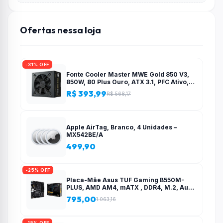
Ofertas nessa loja
-31% OFF
Fonte Cooler Master MWE Gold 850 V3,
850W, 80 Plus Ouro, ATX 3.1, PFC Ativo,
Preto – MPE-8506-ACAG-BBR
R$ 393,99
R$ 568,17
Apple AirTag, Branco, 4 Unidades –
MX542BE/A
499,90
-25% OFF
Placa-Mãe Asus TUF Gaming B550M-
PLUS, AMD AM4, mATX , DDR4, M.2, Aura
para fita RGB – 90MB14A0-C1BAY0
795,00
1.063,16
-15% OFF