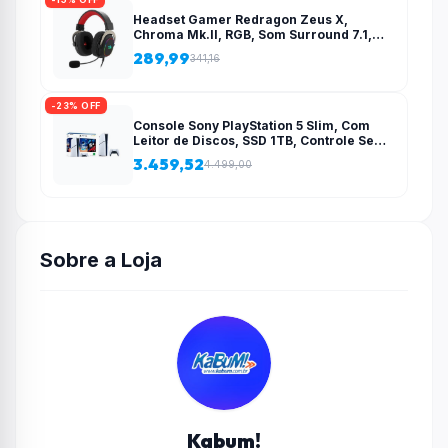
Headset Gamer Redragon Zeus X,
Chroma Mk.II, RGB, Som Surround 7.1,
Drivers 53mm, USB, Preto e Vermelho –
289,99
341,16
H510-RGB
-23% OFF
Console Sony PlayStation 5 Slim, Com
Leitor de Discos, SSD 1TB, Controle Sem
Fio DualSense + 2 Jogos – 1000038858
3.459,52
4.499,00
Sobre a Loja
Kabum!