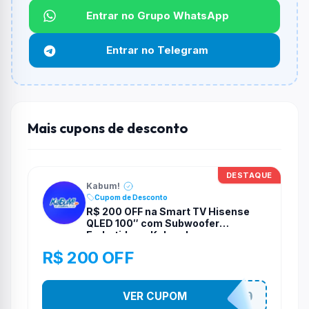
Qual é o desconto máximo?
Entrar no Grupo WhatsApp
Não informado ou sem limite.
Entrar no Telegram
Funciona em qualquer produto?
Não necessariamente. Depende de itens participantes
e alguns vendedores ou produtos especificos podem
não aceitar cupons.
Mais cupons de desconto
DESTAQUE
Kabum!
Cupom de Desconto
R$ 200 OFF na Smart TV Hisense
QLED 100″ com Subwoofer
Embutido na Kabum!
R$ 200 OFF
VER CUPOM
TELAO200