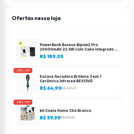
Ofertas nessa loja
PowerBank Baseus Bipow2 Pro
20000mAh 22.5W com Cabo Integrado e
Display Digital EnerFill FC51
R$ 189,05
-38% OFF
Escova Secadora Britânia 3 em 1
Cerâmica Infrared BES13VD
R$ 64,90
R$ 104,41
-26% OFF
kit Coala Home Chá Branco
R$ 59,99
R$ 80,65