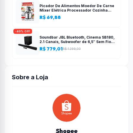
Picador De Alimentos Moedor De Carne
Mixer Elétrica Processador Cozinha
Casa Alho – 110v-220v
R$ 69,88
-40% OFF
Soundbar JBL Bluetooth, Cinema SB180,
2.1 Canais, Subwoofer de 6,5″ Sem Fio
110W RMS
R$ 779,01
R$ 1.299,00
Sobre a Loja
Shopee