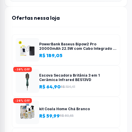
Ofertas nessa loja
PowerBank Baseus Bipow2 Pro
20000mAh 22.5W com Cabo Integrado e
Display Digital EnerFill FC51
R$ 189,05
-38% OFF
Escova Secadora Britânia 3 em 1
Cerâmica Infrared BES13VD
R$ 64,90
R$ 104,41
-26% OFF
kit Coala Home Chá Branco
R$ 59,99
R$ 80,65