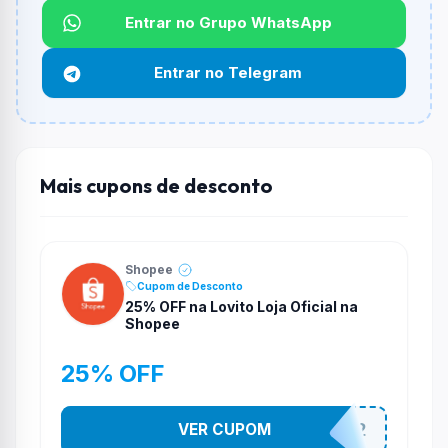
Não informado ou sem limite.
Entrar no Grupo WhatsApp
Funciona em qualquer produto?
Entrar no Telegram
Não necessariamente. Depende de itens participantes
e alguns vendedores ou produtos especificos podem
não aceitar cupons.
Mais cupons de desconto
Shopee
Cupom de Desconto
25% OFF na Lovito Loja Oficial na
Shopee
25% OFF
VER CUPOM
141525852