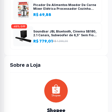
Picador De Alimentos Moedor De Carne
Mixer Elétrica Processador Cozinha
Casa Alho – 110v-220v
R$ 69,88
-40% OFF
Soundbar JBL Bluetooth, Cinema SB180,
2.1 Canais, Subwoofer de 6,5″ Sem Fio
110W RMS
R$ 779,01
R$ 1.299,00
Sobre a Loja
Shopee