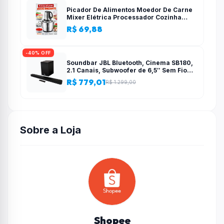
Picador De Alimentos Moedor De Carne
Mixer Elétrica Processador Cozinha
Casa Alho – 110v-220v
R$ 69,88
-40% OFF
Soundbar JBL Bluetooth, Cinema SB180,
2.1 Canais, Subwoofer de 6,5″ Sem Fio
110W RMS
R$ 779,01
R$ 1.299,00
Sobre a Loja
Shopee