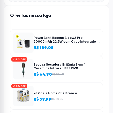
Ofertas nessa loja
PowerBank Baseus Bipow2 Pro
20000mAh 22.5W com Cabo Integrado e
Display Digital EnerFill FC51
R$ 189,05
-38% OFF
Escova Secadora Britânia 3 em 1
Cerâmica Infrared BES13VD
R$ 64,90
R$ 104,41
-26% OFF
kit Coala Home Chá Branco
R$ 59,99
R$ 80,65