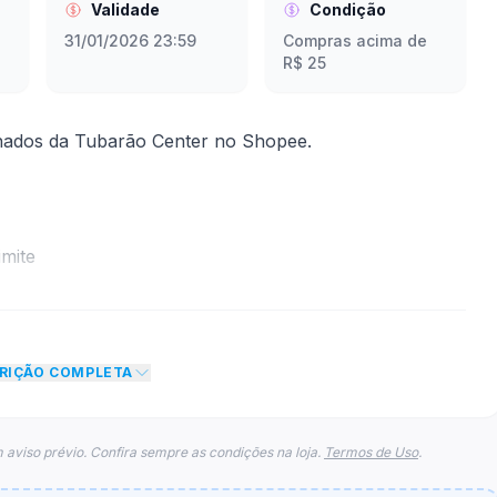
Validade
Condição
31/01/2026 23:59
Compras acima de
R$ 25
nados da Tubarão Center no Shopee.
mite
to de 7% no total do carrinho, não foram econtradas
para esse cupom.
CRIÇÃO COMPLETA
 aviso prévio. Confira sempre as condições na loja.
Termos de Uso
.