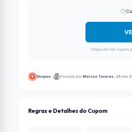
Cu
V
Clique em Ver Cupom par
•
•
Shopee
Postado por
Marcus Tavares
26 nov 
Regras e Detalhes do Cupom