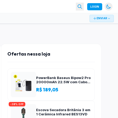
LOGIN
ENVIAR
Ofertas nessa loja
PowerBank Baseus Bipow2 Pro
20000mAh 22.5W com Cabo
Integrado e Display Digital
R$ 189,05
EnerFill FC51
-38% OFF
Escova Secadora Britânia 3 em
1 Cerâmica Infrared BES13VD