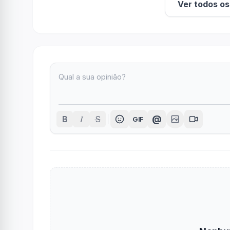
Ver todos o
I
@
B
S
GIF