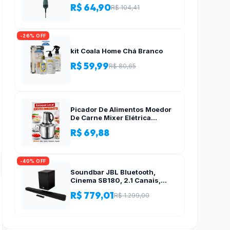
R$ 64,90
R$ 104,41
-26% OFF
kit Coala Home Chá Branco
R$ 59,99
R$ 80,65
Picador De Alimentos Moedor
De Carne Mixer Elétrica
Processador Cozinha Casa
R$ 69,88
Alho – 110v-220v
-40% OFF
Soundbar JBL Bluetooth,
Cinema SB180, 2.1 Canais,
Subwoofer de 6,5″ Sem Fio
R$ 779,01
R$ 1.299,00
110W RMS