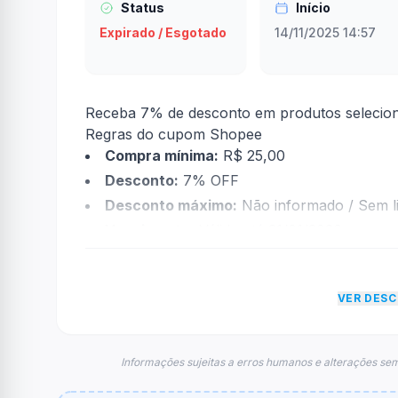
Status
Início
Expirado / Esgotado
14/11/2025 14:57
Receba 7% de desconto em produtos selecio
Regras do cupom Shopee
Compra mínima:
R$ 25,00
Desconto:
7% OFF
Desconto máximo:
Não informado / Sem li
Vencimento:
Válido até 31/01/2026
Na prática, a empresa
Shopee
dará um descon
informações sobre restrição de teto máximo 
VER DES
FAQ – Cupom Shopee
Qual é o código de desconto?
O código é
TUBACRFUL
.
Informações sujeitas a erros humanos e alterações sem
De quanto é o desconto?