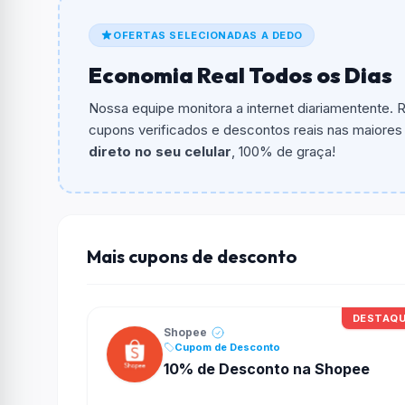
O cupom dá
7% OFF
em compras.
OFERTAS SELECIONADAS A DEDO
Qual é o valor minimo de compra?
Economia Real Todos os Dias
O valor minimo de compra é R$ 25,00.
Nossa equipe monitora a internet diariamentente.
Qual é o desconto máximo?
cupons verificados e descontos reais nas maiores l
Não informado ou sem limite.
direto no seu celular
, 100% de graça!
Funciona em qualquer produto?
Não necessariamente. Depende de itens partic
podem não aceitar cupons.
Mais cupons de desconto
DESTAQ
Shopee
Cupom de Desconto
10% de Desconto na Shopee