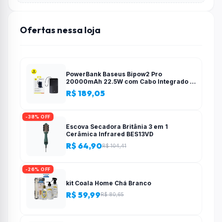
Ofertas nessa loja
PowerBank Baseus Bipow2 Pro
20000mAh 22.5W com Cabo Integrado e
Display Digital EnerFill FC51
R$ 189,05
-38% OFF
Escova Secadora Britânia 3 em 1
Cerâmica Infrared BES13VD
R$ 64,90
R$ 104,41
-26% OFF
kit Coala Home Chá Branco
R$ 59,99
R$ 80,65