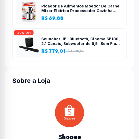
Picador De Alimentos Moedor De Carne
Mixer Elétrica Processador Cozinha
Casa Alho – 110v-220v
R$ 69,88
-40% OFF
Soundbar JBL Bluetooth, Cinema SB180,
2.1 Canais, Subwoofer de 6,5″ Sem Fio
110W RMS
R$ 779,01
R$ 1.299,00
Sobre a Loja
Shopee