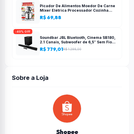
Picador De Alimentos Moedor De Carne
Mixer Elétrica Processador Cozinha
Casa Alho – 110v-220v
R$ 69,88
-40% OFF
Soundbar JBL Bluetooth, Cinema SB180,
2.1 Canais, Subwoofer de 6,5″ Sem Fio
110W RMS
R$ 779,01
R$ 1.299,00
Sobre a Loja
Shopee