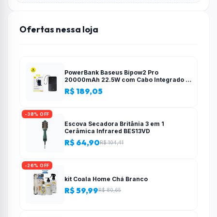
Ofertas nessa loja
PowerBank Baseus Bipow2 Pro
20000mAh 22.5W com Cabo Integrado e
Display Digital EnerFill FC51
R$ 189,05
-38% OFF
Escova Secadora Britânia 3 em 1
Cerâmica Infrared BES13VD
R$ 64,90
R$ 104,41
-26% OFF
kit Coala Home Chá Branco
R$ 59,99
R$ 80,65