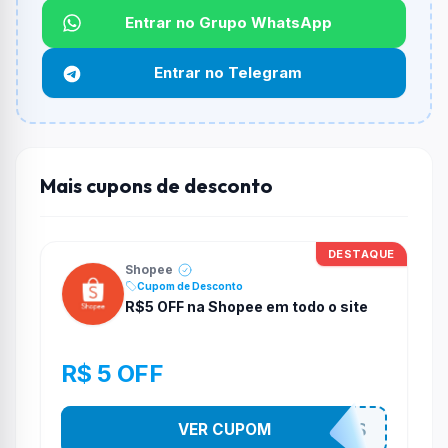
Não informado ou sem limite.
Entrar no Grupo WhatsApp
Funciona em qualquer produto?
Entrar no Telegram
Não necessariamente. Depende de itens participantes
e alguns vendedores ou produtos especificos podem
não aceitar cupons.
Mais cupons de desconto
DESTAQUE
Shopee
Cupom de Desconto
R$5 OFF na Shopee em todo o site
R$ 5 OFF
VER CUPOM
4CH4D1NH0S