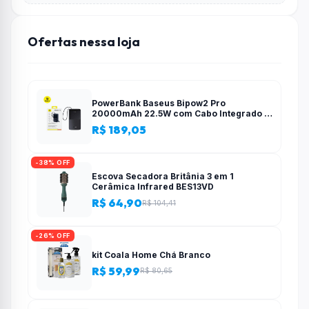
Ofertas nessa loja
PowerBank Baseus Bipow2 Pro
20000mAh 22.5W com Cabo Integrado e
Display Digital EnerFill FC51
R$ 189,05
-38% OFF
Escova Secadora Britânia 3 em 1
Cerâmica Infrared BES13VD
R$ 64,90
R$ 104,41
-26% OFF
kit Coala Home Chá Branco
R$ 59,99
R$ 80,65