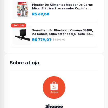
Picador De Alimentos Moedor De Carne
Mixer Elétrica Processador Cozinha
Casa Alho – 110v-220v
R$ 69,88
-40% OFF
Soundbar JBL Bluetooth, Cinema SB180,
2.1 Canais, Subwoofer de 6,5″ Sem Fio
110W RMS
R$ 779,01
R$ 1.299,00
Sobre a Loja
Shopee