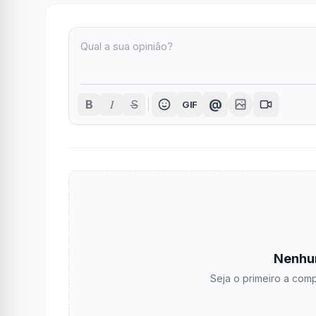
I
@
B
S
GIF
Nenhu
Seja o primeiro a comp