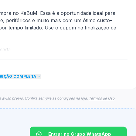
mpra no KaBuM. Essa é a oportunidade ideal para
re, periféricos e muito mais com um ótimo custo-
e por tempo limitado. Use o cupom na finalização da
rmada
mite
CRIÇÃO COMPLETA
to de 5% no total do carrinho, não foram econtradas
para esse cupom.
 aviso prévio. Confira sempre as condições na loja.
Termos de Uso
.
Entrar no Grupo WhatsApp