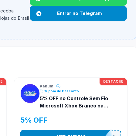
 Receba
Entrar no Telegram
ojas do Brasil
Não informado.
ipantes e alguns vendedores ou produtos especificos
UE
DESTAQUE
Kabum!
Cupom de Desconto
5% OFF no Controle Sem Fio
Microsoft Xbox Branco na
Kabum!
5% OFF