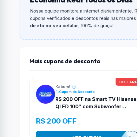
O cupom dá
5% OFF
em compras.
Nossa equipe monitora a internet diariamentente.
Qual é o valor minimo de compra?
cupons verificados e descontos reais nas maiores l
O valor minimo de compra é Não exigido ou 
direto no seu celular
, 100% de graça!
Qual é o desconto máximo?
Não informado ou sem limite.
Funciona em qualquer produto?
Mais cupons de desconto
Não necessariamente. Depende de itens partic
podem não aceitar cupons.
DESTAQ
Kabum!
Cupom de Desconto
R$ 200 OFF na Smart TV Hisense
QLED 100″ com Subwoofer
Embutido na Kabum!
R$ 200 OFF