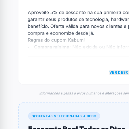
Aproveite 5% de desconto na sua primeira co
garantir seus produtos de tecnologia, hardwa
benefício. Oferta válida para novos clientes 
compra e economize desde já.
Regras do cupom Kabum!
Compra mínima:
Não exigida ou Não info
Desconto:
5% OFF
Desconto máximo:
Não informado / Sem li
Vencimento:
Prazo indeterminado
VER DES
Na prática, a empresa
Kabum!
dará um descon
informações sobre restrição de teto máximo 
Informações sujeitas a erros humanos e alterações sem
FAQ – Cupom Kabum!
Qual é o código de desconto?
O código é
TONOKABUM
.
OFERTAS SELECIONADAS A DEDO
De quanto é o desconto?
Economia Real Todos os Dias