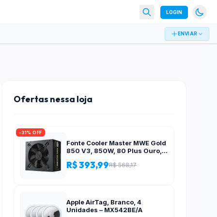
LOGIN
ENVIAR
Ofertas nessa loja
-31% OFF
Fonte Cooler Master MWE Gold
850 V3, 850W, 80 Plus Ouro,
ATX 3.1, PFC Ativo, Preto – MPE-
R$ 393,99
R$ 568,17
8506-ACAG-BBR
Apple AirTag, Branco, 4
Unidades – MX542BE/A