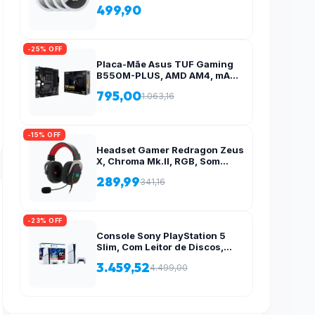
499,90
-25% OFF
Placa-Mãe Asus TUF Gaming
B550M-PLUS, AMD AM4, mATX
, DDR4, M.2, Aura para fita RGB
795,00
1.063,16
– 90MB14A0-C1BAY0
-15% OFF
Headset Gamer Redragon Zeus
X, Chroma Mk.II, RGB, Som
Surround 7.1, Drivers 53mm,
289,99
341,16
USB, Preto e Vermelho – H510-
RGB
-23% OFF
Console Sony PlayStation 5
Slim, Com Leitor de Discos,
SSD 1TB, Controle Sem Fio
3.459,52
4.499,00
DualSense + 2 Jogos –
1000038858