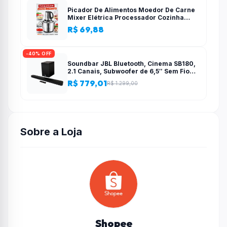
Picador De Alimentos Moedor De Carne
Mixer Elétrica Processador Cozinha
Casa Alho – 110v-220v
R$ 69,88
-40% OFF
Soundbar JBL Bluetooth, Cinema SB180,
2.1 Canais, Subwoofer de 6,5″ Sem Fio
110W RMS
R$ 779,01
R$ 1.299,00
Sobre a Loja
Shopee