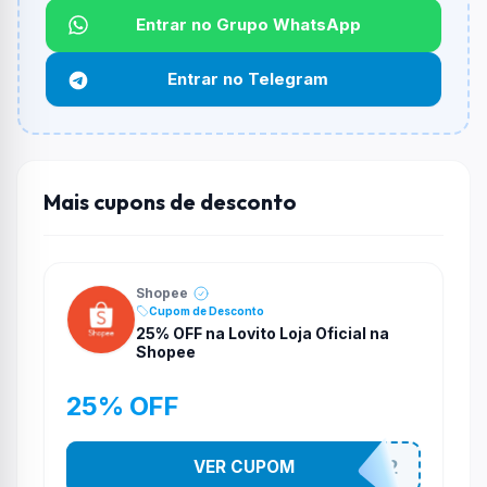
Não informado ou sem limite.
Entrar no Grupo WhatsApp
Funciona em qualquer produto?
Entrar no Telegram
Não necessariamente. Depende de itens participantes
e alguns vendedores ou produtos especificos podem
não aceitar cupons.
Mais cupons de desconto
Shopee
Cupom de Desconto
25% OFF na Lovito Loja Oficial na
Shopee
25% OFF
VER CUPOM
141525852