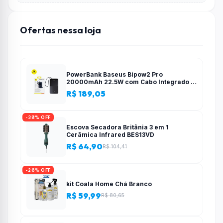
Ofertas nessa loja
PowerBank Baseus Bipow2 Pro
20000mAh 22.5W com Cabo Integrado e
Display Digital EnerFill FC51
R$ 189,05
-38% OFF
Escova Secadora Britânia 3 em 1
Cerâmica Infrared BES13VD
R$ 64,90
R$ 104,41
-26% OFF
kit Coala Home Chá Branco
R$ 59,99
R$ 80,65