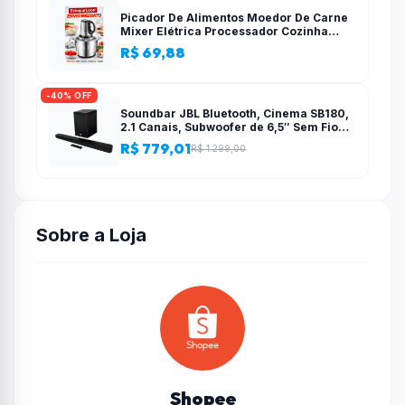
Picador De Alimentos Moedor De Carne
Mixer Elétrica Processador Cozinha
Casa Alho – 110v-220v
R$ 69,88
-40% OFF
Soundbar JBL Bluetooth, Cinema SB180,
2.1 Canais, Subwoofer de 6,5″ Sem Fio
110W RMS
R$ 779,01
R$ 1.299,00
Sobre a Loja
Shopee