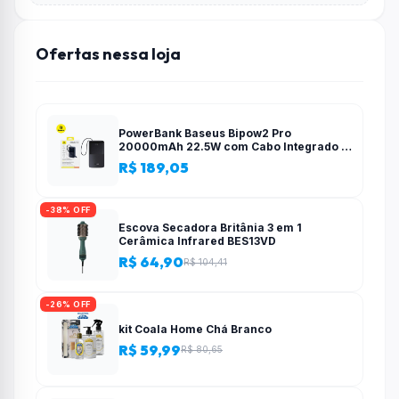
Ofertas nessa loja
PowerBank Baseus Bipow2 Pro
20000mAh 22.5W com Cabo Integrado e
Display Digital EnerFill FC51
R$ 189,05
-38% OFF
Escova Secadora Britânia 3 em 1
Cerâmica Infrared BES13VD
R$ 64,90
R$ 104,41
-26% OFF
kit Coala Home Chá Branco
R$ 59,99
R$ 80,65