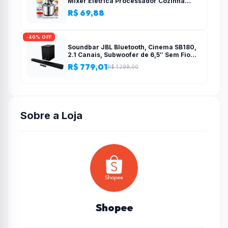
Mixer Elétrica Processador Cozinha
Casa Alho – 110v-220v
R$ 69,88
-40% OFF
Soundbar JBL Bluetooth, Cinema SB180,
2.1 Canais, Subwoofer de 6,5″ Sem Fio
110W RMS
R$ 779,01
R$ 1.299,00
Sobre a Loja
Shopee