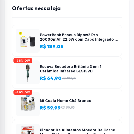
Ofertas nessa loja
PowerBank Baseus Bipow2 Pro
20000mAh 22.5W com Cabo Integrado e
Display Digital EnerFill FC51
R$ 189,05
-38% OFF
Escova Secadora Britânia 3 em 1
Cerâmica Infrared BES13VD
R$ 64,90
R$ 104,41
-26% OFF
kit Coala Home Chá Branco
R$ 59,99
R$ 80,65
Picador De Alimentos Moedor De Carne