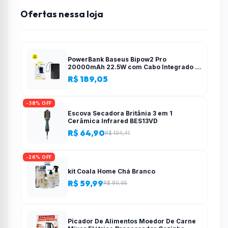
Ofertas nessa loja
PowerBank Baseus Bipow2 Pro
20000mAh 22.5W com Cabo Integrado e
Display Digital EnerFill FC51
R$ 189,05
-38% OFF
Escova Secadora Britânia 3 em 1
Cerâmica Infrared BES13VD
R$ 64,90
R$ 104,41
-26% OFF
kit Coala Home Chá Branco
R$ 59,99
R$ 80,65
Picador De Alimentos Moedor De Carne