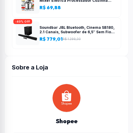
Mixer Elétrica Processador Cozinha
Casa Alho – 110v-220v
R$ 69,88
-40% OFF
Soundbar JBL Bluetooth, Cinema SB180,
2.1 Canais, Subwoofer de 6,5″ Sem Fio
110W RMS
R$ 779,01
R$ 1.299,00
Sobre a Loja
Shopee