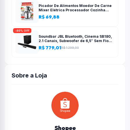
Picador De Alimentos Moedor De Carne
Mixer Elétrica Processador Cozinha
Casa Alho – 110v-220v
R$ 69,88
-40% OFF
Soundbar JBL Bluetooth, Cinema SB180,
2.1 Canais, Subwoofer de 6,5″ Sem Fio
110W RMS
R$ 779,01
R$ 1.299,00
Sobre a Loja
Shopee