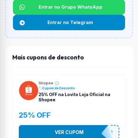
Não informado ou sem limite.
Entrar no Grupo WhatsApp
Funciona em qualquer produto?
Entrar no Telegram
Não necessariamente. Depende de itens participantes
e alguns vendedores ou produtos especificos podem
não aceitar cupons.
Mais cupons de desconto
Shopee
Cupom de Desconto
25% OFF na Lovito Loja Oficial na
Shopee
25% OFF
VER CUPOM
141525852