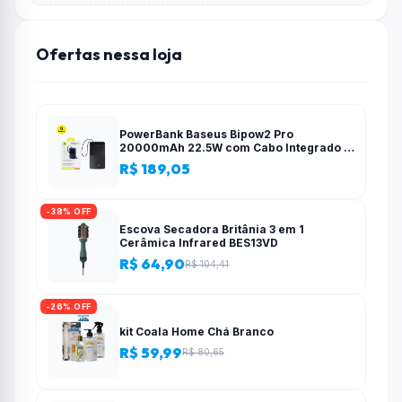
Ofertas nessa loja
PowerBank Baseus Bipow2 Pro
20000mAh 22.5W com Cabo Integrado e
Display Digital EnerFill FC51
R$ 189,05
-38% OFF
Escova Secadora Britânia 3 em 1
Cerâmica Infrared BES13VD
R$ 64,90
R$ 104,41
-26% OFF
kit Coala Home Chá Branco
R$ 59,99
R$ 80,65