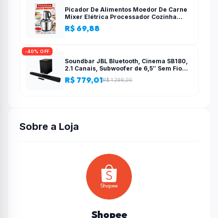
Picador De Alimentos Moedor De Carne
Mixer Elétrica Processador Cozinha
Casa Alho – 110v-220v
R$ 69,88
-40% OFF
Soundbar JBL Bluetooth, Cinema SB180,
2.1 Canais, Subwoofer de 6,5″ Sem Fio
110W RMS
R$ 779,01
R$ 1.299,00
Sobre a Loja
Shopee