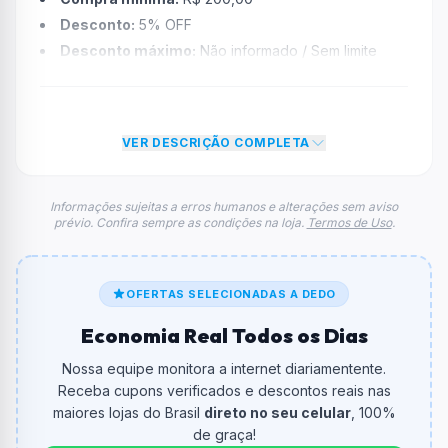
Desconto:
5% OFF
Desconto máximo:
Não informado / Sem limite
Vencimento:
Válido até 28/02/2026
Na prática, a empresa
Shopee
dará um desconto de
5% no total do carrinho, não foram econtradas
VER DESCRIÇÃO COMPLETA
informações sobre restrição de teto máximo para esse
cupom.
FAQ – Cupom Shopee
Informações sujeitas a erros humanos e alterações sem aviso
prévio. Confira sempre as condições na loja.
Termos de Uso
.
Qual é o código de desconto?
O código é
GPECMILTE
.
De quanto é o desconto?
OFERTAS SELECIONADAS A DEDO
O cupom dá
5% OFF
em compras.
Economia Real Todos os Dias
Qual é o valor minimo de compra?
Nossa equipe monitora a internet diariamentente.
O valor minimo de compra é R$ 200,00.
Receba cupons verificados e descontos reais nas
maiores lojas do Brasil
direto no seu celular
, 100%
Qual é o desconto máximo?
de graça!
Não informado ou sem limite.