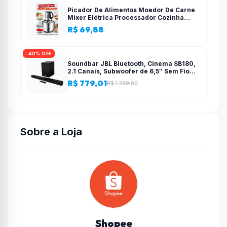
Picador De Alimentos Moedor De Carne
Mixer Elétrica Processador Cozinha
Casa Alho – 110v-220v
R$ 69,88
-40% OFF
Soundbar JBL Bluetooth, Cinema SB180,
2.1 Canais, Subwoofer de 6,5″ Sem Fio
110W RMS
R$ 779,01
R$ 1.299,00
Sobre a Loja
Shopee