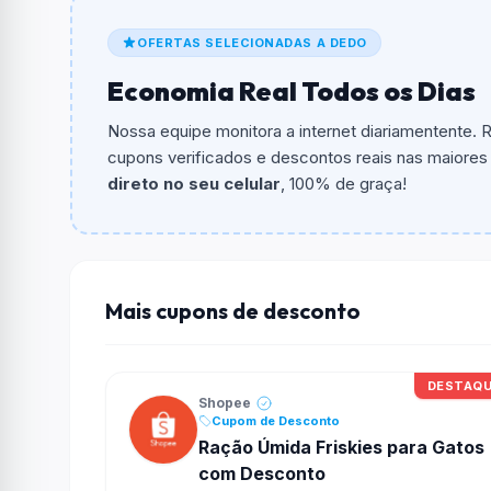
O cupom dá
5% OFF
em compras.
OFERTAS SELECIONADAS A DEDO
Qual é o valor minimo de compra?
Economia Real Todos os Dias
O valor minimo de compra é Não exigido ou 
Nossa equipe monitora a internet diariamentente.
Qual é o desconto máximo?
cupons verificados e descontos reais nas maiores l
Não informado ou sem limite.
direto no seu celular
, 100% de graça!
Funciona em qualquer produto?
Não necessariamente. Depende de itens partic
podem não aceitar cupons.
Mais cupons de desconto
DESTAQ
Shopee
Cupom de Desconto
Ração Úmida Friskies para Gatos
com Desconto