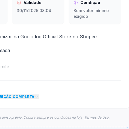
Validade
Condição
30/11/2025 08:04
Sem valor mínimo
exigido
izar na Goojodoq Official Store no Shopee.
rmada
mite
to de 5% no total do carrinho, não foram econtradas
para esse cupom.
CRIÇÃO COMPLETA
 aviso prévio. Confira sempre as condições na loja.
Termos de Uso
.