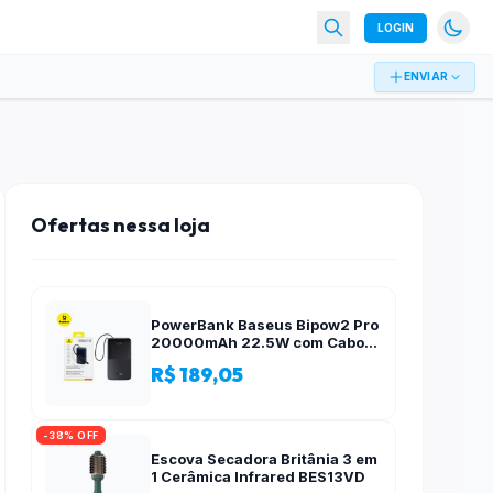
LOGIN
ENVIAR
Ofertas nessa loja
PowerBank Baseus Bipow2 Pro
20000mAh 22.5W com Cabo
Integrado e Display Digital
R$ 189,05
EnerFill FC51
-38% OFF
Escova Secadora Britânia 3 em
1 Cerâmica Infrared BES13VD