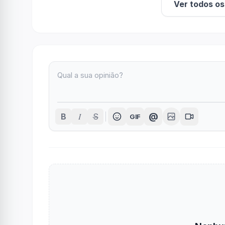
Ver todos o
I
@
B
S
GIF