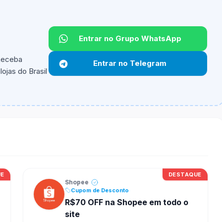
Entrar no Grupo WhatsApp
Não informado.
 Receba
Entrar no Telegram
ojas do Brasil
ipantes e alguns vendedores ou produtos especificos
UE
DESTAQUE
Shopee
Cupom de Desconto
R$70 OFF na Shopee em todo o
site