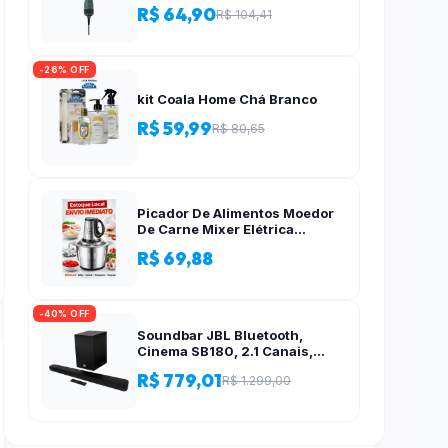
R$ 64,90
R$ 104,41
-26% OFF
kit Coala Home Chá Branco
R$ 59,99
R$ 80,65
Picador De Alimentos Moedor
De Carne Mixer Elétrica
Processador Cozinha Casa
R$ 69,88
Alho – 110v-220v
-40% OFF
Soundbar JBL Bluetooth,
Cinema SB180, 2.1 Canais,
Subwoofer de 6,5″ Sem Fio
R$ 779,01
R$ 1.299,00
110W RMS