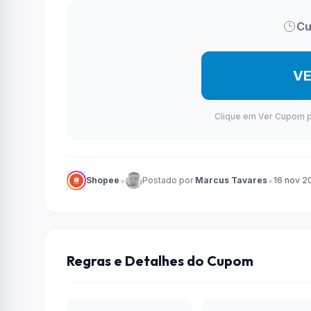
Cu
V
Clique em Ver Cupom par
•
•
Shopee
Postado por
Marcus Tavares
16 nov 2
Regras e Detalhes do Cupom