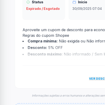
Status
Início
Expirado / Esgotado
30/09/2025 07:04
Aproveite um cupom de desconto para econom
Regras do cupom Shopee
Compra mínima:
Não exigida ou Não info
Desconto:
5% OFF
Desconto máximo:
Não informado / Sem li
Vencimento:
Válido até 30/11/2025
Na prática, a empresa
Shopee
dará um descon
informações sobre restrição de teto máximo 
VER DES
FAQ – Cupom Shopee
Qual é o código de desconto?
O código é
GOOJDCEWF
.
Informações sujeitas a erros humanos e alterações sem
De quanto é o desconto?