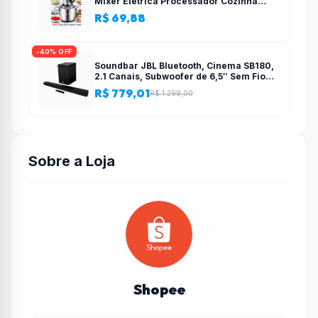
Mixer Elétrica Processador Cozinha
Casa Alho – 110v-220v
R$ 69,88
-40% OFF
Soundbar JBL Bluetooth, Cinema SB180,
2.1 Canais, Subwoofer de 6,5″ Sem Fio
110W RMS
R$ 779,01
R$ 1.299,00
Sobre a Loja
Shopee