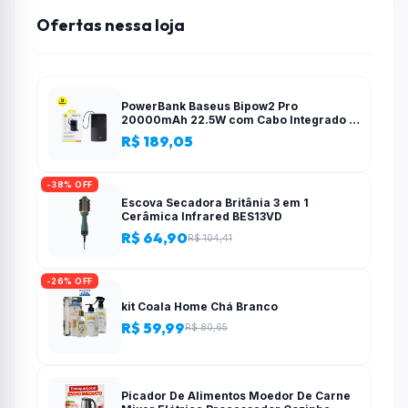
Ofertas nessa loja
PowerBank Baseus Bipow2 Pro
20000mAh 22.5W com Cabo Integrado e
Display Digital EnerFill FC51
R$ 189,05
-38% OFF
Escova Secadora Britânia 3 em 1
Cerâmica Infrared BES13VD
R$ 64,90
R$ 104,41
-26% OFF
kit Coala Home Chá Branco
R$ 59,99
R$ 80,65
Picador De Alimentos Moedor De Carne