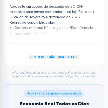
Aproveite um cupom de desconto de 5% OFF
exclusivo para novos compradores na loja Electrolux
— válido de fevereiro a dezembro de 2026.
Regras do cupom Electrolux
Compra mínima:
Não exigida ou Não informada
Desconto:
5% OFF
Desconto máximo:
Não informado / Sem limite
Vencimento:
Válido até 31/12/2026
Na prática, a empresa
Electrolux
dará um desconto de
VER DESCRIÇÃO COMPLETA
5% no total do carrinho, não foram econtradas
informações sobre restrição de teto máximo para esse
cupom.
Informações sujeitas a erros humanos e alterações sem aviso
prévio. Confira sempre as condições na loja.
Termos de Uso
.
FAQ – Cupom Electrolux
Qual é o código de desconto?
O código é
SEJABEMVINDO
.
OFERTAS SELECIONADAS A DEDO
De quanto é o desconto?
Economia Real Todos os Dias
O cupom dá
5% OFF
em compras.