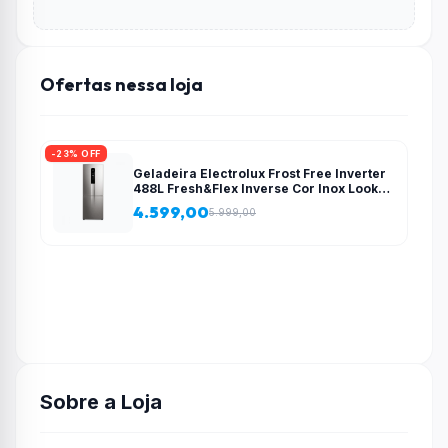
Ofertas nessa loja
-23% OFF
Geladeira Electrolux Frost Free Inverter
488L Fresh&Flex Inverse Cor Inox Look
(IB55S)
4.599,00
5.999,00
Sobre a Loja