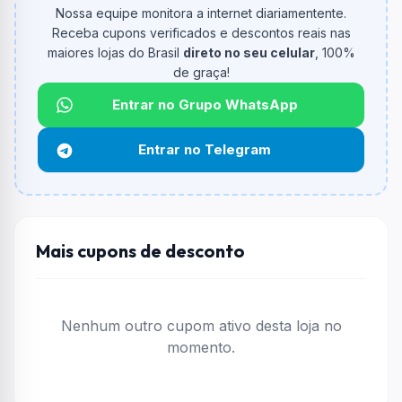
Nossa equipe monitora a internet diariamentente.
Qual é o valor minimo de compra?
Receba cupons verificados e descontos reais nas
O valor minimo de compra é Não exigido ou Não
maiores lojas do Brasil
direto no seu celular
, 100%
informado.
de graça!
Qual é o desconto máximo?
Entrar no Grupo WhatsApp
Não informado ou sem limite.
Entrar no Telegram
Funciona em qualquer produto?
Não necessariamente. Depende de itens participantes
e alguns vendedores ou produtos especificos podem
não aceitar cupons.
Mais cupons de desconto
Nenhum outro cupom ativo desta loja no
momento.