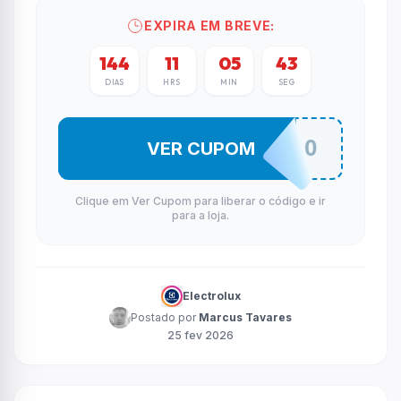
EXPIRA EM BREVE:
144
11
05
43
DIAS
HRS
MIN
SEG
SEJABEMVINDO
VER CUPOM
Clique em Ver Cupom para liberar o código e ir
para a loja.
Electrolux
Postado por
Marcus Tavares
25 fev 2026