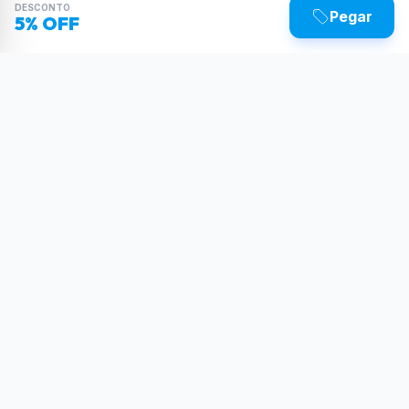
DESCONTO
Pegar
5% OFF
Sua dose diária de poder tecnológico.
Reviews, tutoriais e as últimas novidades do
mundo Tech.
SIGA-NOS