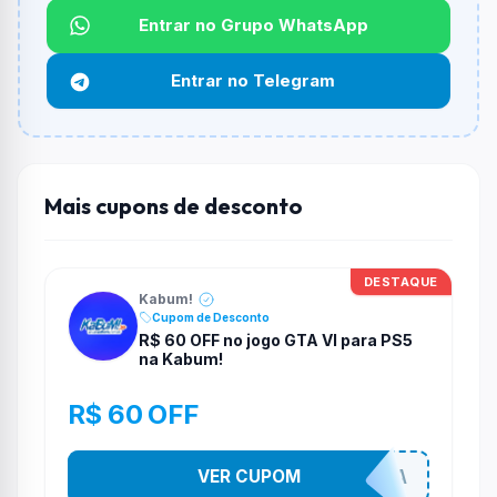
Não informado ou sem limite.
Entrar no Grupo WhatsApp
Funciona em qualquer produto?
Entrar no Telegram
Não necessariamente. Depende de itens participantes
e alguns vendedores ou produtos especificos podem
não aceitar cupons.
Mais cupons de desconto
DESTAQUE
Kabum!
Cupom de Desconto
R$ 60 OFF no jogo GTA VI para PS5
na Kabum!
R$ 60 OFF
VER CUPOM
GRANDNINJA