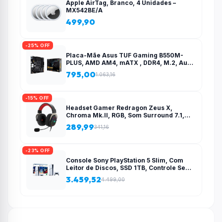
Apple AirTag, Branco, 4 Unidades –
MX542BE/A
499,90
-25% OFF
Placa-Mãe Asus TUF Gaming B550M-
PLUS, AMD AM4, mATX , DDR4, M.2, Aura
para fita RGB – 90MB14A0-C1BAY0
795,00
1.063,16
-15% OFF
Headset Gamer Redragon Zeus X,
Chroma Mk.II, RGB, Som Surround 7.1,
Drivers 53mm, USB, Preto e Vermelho –
289,99
341,16
H510-RGB
-23% OFF
Console Sony PlayStation 5 Slim, Com
Leitor de Discos, SSD 1TB, Controle Sem
Fio DualSense + 2 Jogos – 1000038858
3.459,52
4.499,00