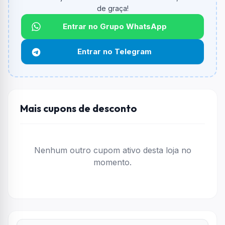
de graça!
Qual é o desconto máximo?
Não informado ou sem limite.
Entrar no Grupo WhatsApp
Funciona em qualquer produto?
Entrar no Telegram
Não necessariamente. Depende de itens participantes
e alguns vendedores ou produtos especificos podem
não aceitar cupons.
Mais cupons de desconto
Nenhum outro cupom ativo desta loja no
momento.