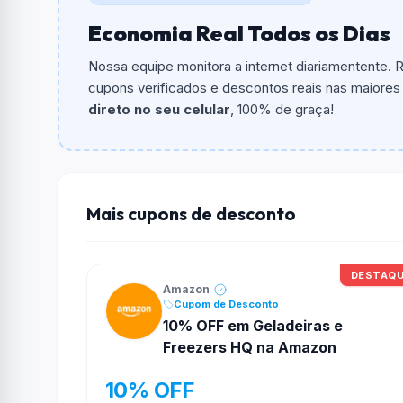
Economia Real Todos os Dias
Qual é o valor minimo de compra?
O valor minimo de compra é Não exigido ou 
Nossa equipe monitora a internet diariamentente.
cupons verificados e descontos reais nas maiores l
Qual é o desconto máximo?
direto no seu celular
, 100% de graça!
Não informado ou sem limite.
Funciona em qualquer produto?
Não necessariamente. Depende de itens partic
podem não aceitar cupons.
Mais cupons de desconto
DESTAQ
Amazon
Cupom de Desconto
10% OFF em Geladeiras e
Freezers HQ na Amazon
10% OFF