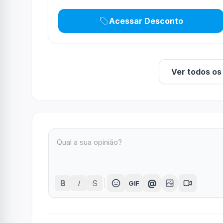
Acessar Desconto
Ver todos o
I
@
B
S
GIF