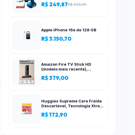
Acessórios, 12 Volts
R$ 249,87
R$ 439,99
Apple iPhone 16e de 128 GB
R$ 3.150,70
Amazon Fire TV Stick HD
(modelo mais recente),
Controle Remoto por Voz com
R$ 379,00
Alexa, alimentado pela TV, com
configuração simples
Huggies Supreme Care Fralda
Descartável, Tecnologia Xtra-
Flex, Canais em X, Máxima
R$ 172,90
Proteção, XG, 140 Unidades