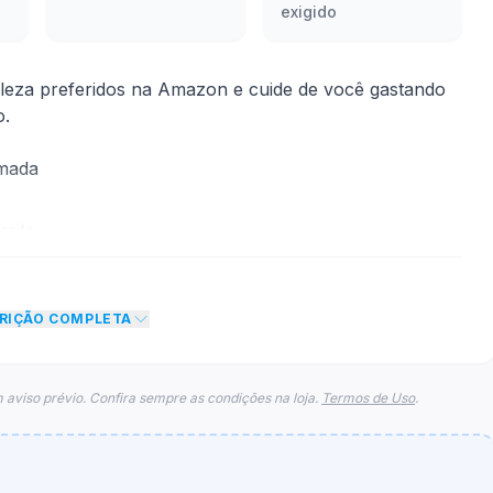
exigido
leza preferidos na Amazon e cuide de você gastando
o.
rmada
mite
nto de 5% no total do carrinho, não foram econtradas
CRIÇÃO COMPLETA
para esse cupom.
 aviso prévio. Confira sempre as condições na loja.
Termos de Uso
.