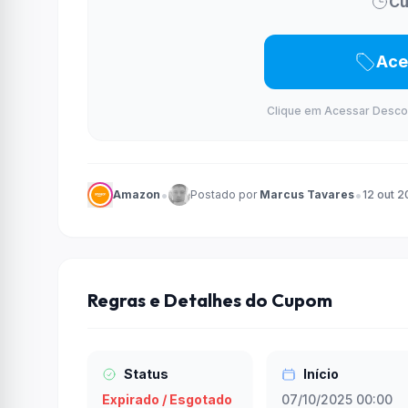
Cu
Ace
Clique em Acessar Desconto
•
•
Amazon
Postado por
Marcus Tavares
12 out 
Regras e Detalhes do Cupom
Status
Início
Expirado / Esgotado
07/10/2025 00:00