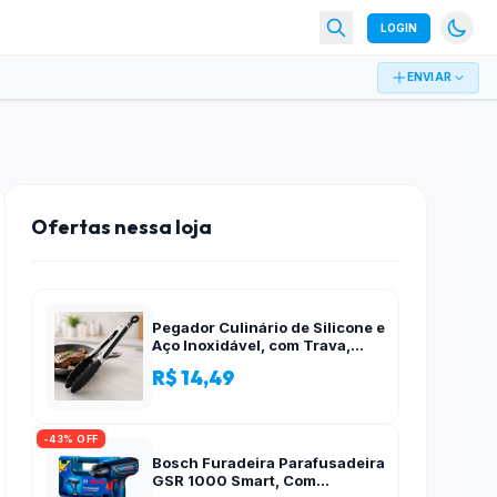
LOGIN
ENVIAR
Ofertas nessa loja
Pegador Culinário de Silicone e
Aço Inoxidável, com Trava,
Cabo Antiderrapante, Multiuso,
R$ 14,49
Preto, de 28 cm, Para salada,
pastas, cozinha
-43% OFF
Bosch Furadeira Parafusadeira
GSR 1000 Smart, Com