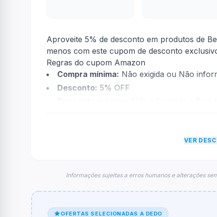
Aproveite 5% de desconto em produtos de Be
menos com este cupom de desconto exclusiv
Regras do cupom Amazon
Compra mínima:
Não exigida ou Não info
Desconto:
5% OFF
Desconto máximo:
Não informado / Sem li
Vencimento:
Válido até 31/10/2025
Na prática, a empresa
Amazon
dará um desco
VER DES
informações sobre restrição de teto máximo 
FAQ – Cupom Amazon
Qual é o código de desconto?
Informações sujeitas a erros humanos e alterações sem
O código é
ativado direto no link
.
De quanto é o desconto?
OFERTAS SELECIONADAS A DEDO
O cupom dá
5% OFF
em compras.