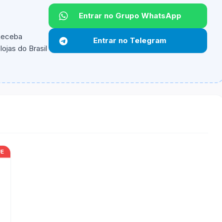
Entrar no Grupo WhatsApp
Não informado.
 Receba
Entrar no Telegram
ojas do Brasil
ipantes e alguns vendedores ou produtos especificos
UE