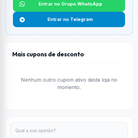
Não informado ou sem limite.
Entrar no Grupo WhatsApp
Funciona em qualquer produto?
Entrar no Telegram
Não necessariamente. Depende de itens participantes
e alguns vendedores ou produtos especificos podem
não aceitar cupons.
Mais cupons de desconto
Nenhum outro cupom ativo desta loja no
momento.