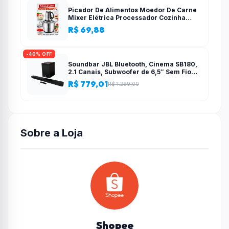
Picador De Alimentos Moedor De Carne
Mixer Elétrica Processador Cozinha
Casa Alho – 110v-220v
R$ 69,88
-40% OFF
Soundbar JBL Bluetooth, Cinema SB180,
2.1 Canais, Subwoofer de 6,5″ Sem Fio
110W RMS
R$ 779,01
R$ 1.299,00
Sobre a Loja
Shopee