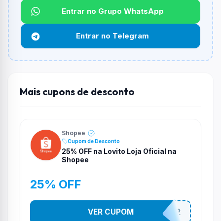
Qual é o desconto máximo?
Entrar no Grupo WhatsApp
Não informado ou sem limite.
Entrar no Telegram
Funciona em qualquer produto?
Não necessariamente. Depende de itens participantes
e alguns vendedores ou produtos especificos podem
não aceitar cupons.
Mais cupons de desconto
Shopee
Cupom de Desconto
25% OFF na Lovito Loja Oficial na
Shopee
25% OFF
VER CUPOM
141525852