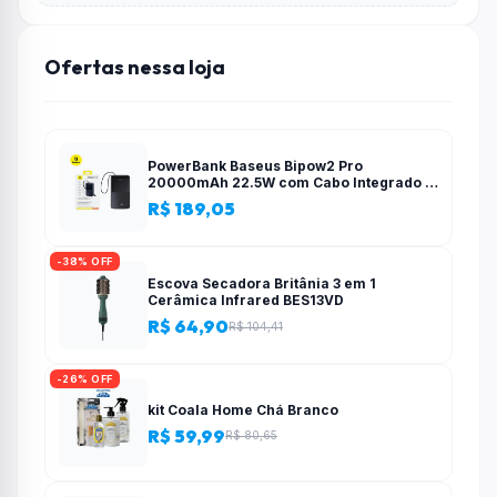
Ofertas nessa loja
PowerBank Baseus Bipow2 Pro
20000mAh 22.5W com Cabo Integrado e
Display Digital EnerFill FC51
R$ 189,05
-38% OFF
Escova Secadora Britânia 3 em 1
Cerâmica Infrared BES13VD
R$ 64,90
R$ 104,41
-26% OFF
kit Coala Home Chá Branco
R$ 59,99
R$ 80,65