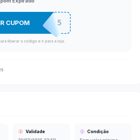
pom Expirado
COOLER5
ER CUPOM
a liberar o código e ir para a loja.
25
Validade
Condição