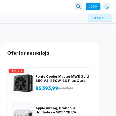
LOGIN
ENVIAR
Ofertas nessa loja
-31% OFF
Fonte Cooler Master MWE Gold
850 V3, 850W, 80 Plus Ouro,
ATX 3.1, PFC Ativo, Preto – MPE-
R$ 393,99
R$ 568,17
8506-ACAG-BBR
Apple AirTag, Branco, 4
Unidades – MX542BE/A