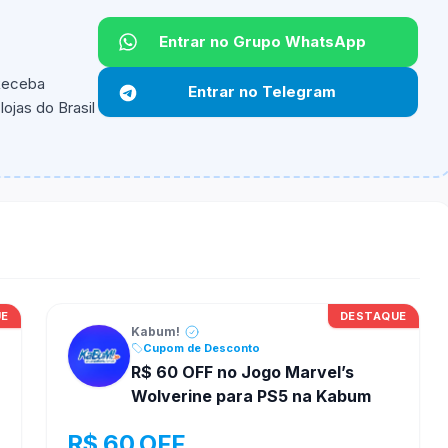
Entrar no Grupo WhatsApp
Não informado.
 Receba
Entrar no Telegram
ojas do Brasil
ipantes e alguns vendedores ou produtos especificos
UE
DESTAQUE
Kabum!
Cupom de Desconto
R$ 60 OFF no Jogo Marvel’s
Wolverine para PS5 na Kabum
R$ 60 OFF