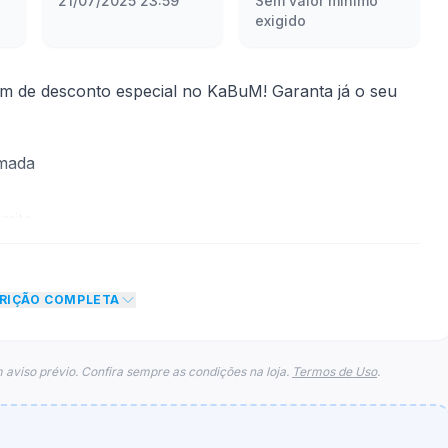
21/07/2025 23:59
Sem valor mínimo
exigido
 de desconto especial no KaBuM! Garanta já o seu
rmada
mite
to de 5% no total do carrinho, não foram econtradas
CRIÇÃO COMPLETA
para esse cupom.
 aviso prévio. Confira sempre as condições na loja.
Termos de Uso
.