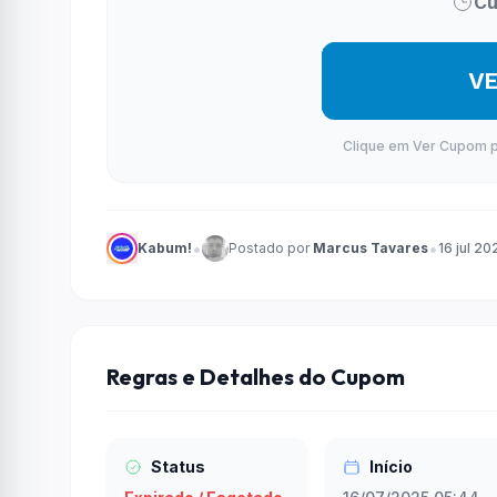
Cu
V
Clique em Ver Cupom par
•
•
Kabum!
Postado por
Marcus Tavares
16 jul 20
Regras e Detalhes do Cupom
Status
Início