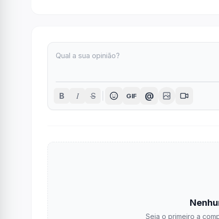
I
@
B
S
GIF
Nenhu
Seja o primeiro a comp