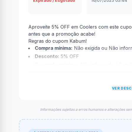
Expirado / Esgotado
16/07/2025 05:44
Aproveite 5% OFF em Coolers com este cupom
antes que a promoção acabe!
Regras do cupom Kabum!
Compra mínima:
Não exigida ou Não info
Desconto:
5% OFF
Desconto máximo:
Não informado / Sem li
Vencimento:
Válido até 21/07/2025
Na prática, a empresa
Kabum!
dará um descon
VER DES
informações sobre restrição de teto máximo 
FAQ – Cupom Kabum!
Qual é o código de desconto?
Informações sujeitas a erros humanos e alterações sem
O código é
COOLER5
.
De quanto é o desconto?