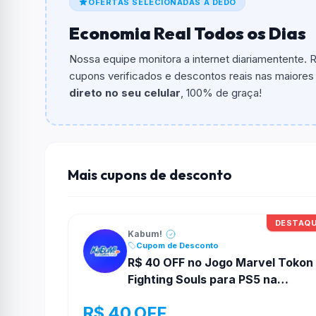
OFERTAS SELECIONADAS A DEDO
O cupom dá
5% OFF
em compras.
Economia Real Todos os Dias
Qual é o valor minimo de compra?
O valor minimo de compra é Não exigido ou 
Nossa equipe monitora a internet diariamentente.
cupons verificados e descontos reais nas maiores l
Qual é o desconto máximo?
direto no seu celular
, 100% de graça!
Não informado ou sem limite.
Funciona em qualquer produto?
Não necessariamente. Depende de itens partic
podem não aceitar cupons.
Mais cupons de desconto
DESTAQ
Kabum!
Cupom de Desconto
R$ 40 OFF no Jogo Marvel Tokon
Fighting Souls para PS5 na
Kabum
R$ 40 OFF