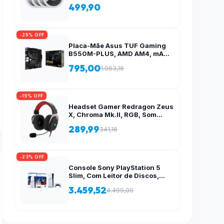
499,90
-25% OFF
Placa-Mãe Asus TUF Gaming
B550M-PLUS, AMD AM4, mATX
, DDR4, M.2, Aura para fita RGB
795,00
1.063,16
– 90MB14A0-C1BAY0
-15% OFF
Headset Gamer Redragon Zeus
X, Chroma Mk.II, RGB, Som
Surround 7.1, Drivers 53mm,
289,99
341,16
USB, Preto e Vermelho – H510-
RGB
-23% OFF
Console Sony PlayStation 5
Slim, Com Leitor de Discos,
SSD 1TB, Controle Sem Fio
3.459,52
4.499,00
DualSense + 2 Jogos –
1000038858