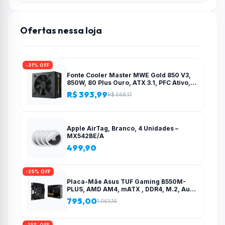
Ofertas nessa loja
-31% OFF
Fonte Cooler Master MWE Gold 850 V3,
850W, 80 Plus Ouro, ATX 3.1, PFC Ativo,
Preto – MPE-8506-ACAG-BBR
R$ 393,99
R$ 568,17
Apple AirTag, Branco, 4 Unidades –
MX542BE/A
499,90
-25% OFF
Placa-Mãe Asus TUF Gaming B550M-
PLUS, AMD AM4, mATX , DDR4, M.2, Aura
para fita RGB – 90MB14A0-C1BAY0
795,00
1.063,16
-15% OFF