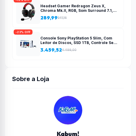
Headset Gamer Redragon Zeus X,
Chroma Mk.II, RGB, Som Surround 7.1,
Drivers 53mm, USB, Preto e Vermelho –
289,99
341,16
H510-RGB
-23% OFF
Console Sony PlayStation 5 Slim, Com
Leitor de Discos, SSD 1TB, Controle Sem
Fio DualSense + 2 Jogos – 1000038858
3.459,52
4.499,00
Sobre a Loja
Kabum!