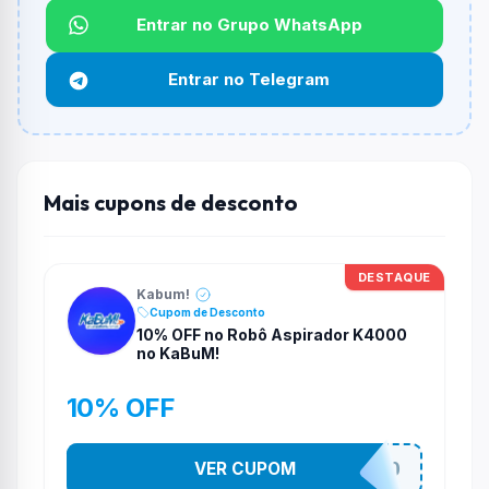
Não informado ou sem limite.
Entrar no Grupo WhatsApp
Funciona em qualquer produto?
Entrar no Telegram
Não necessariamente. Depende de itens participantes
e alguns vendedores ou produtos especificos podem
não aceitar cupons.
Mais cupons de desconto
DESTAQUE
Kabum!
Cupom de Desconto
10% OFF no Robô Aspirador K4000
no KaBuM!
10% OFF
VER CUPOM
VEMDEROBO