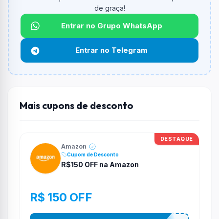
O valor minimo de compra é Não exigido ou Não
de graça!
informado.
Entrar no Grupo WhatsApp
Qual é o desconto máximo?
Não informado ou sem limite.
Entrar no Telegram
Funciona em qualquer produto?
Não necessariamente. Depende de itens participantes
e alguns vendedores ou produtos especificos podem
não aceitar cupons.
Mais cupons de desconto
DESTAQUE
Amazon
Cupom de Desconto
R$150 OFF na Amazon
R$ 150 OFF