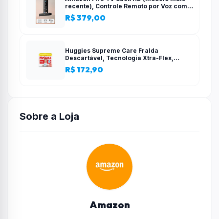
recente), Controle Remoto por Voz com
Alexa, alimentado pela TV, com
R$ 379,00
configuração simples
Huggies Supreme Care Fralda
Descartável, Tecnologia Xtra-Flex,
Canais em X, Máxima Proteção, XG, 140
R$ 172,90
Unidades
Sobre a Loja
Amazon