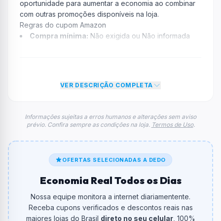
oportunidade para aumentar a economia ao combinar
com outras promoções disponíveis na loja.
Regras do cupom Amazon
Compra mínima:
Não exigida ou Não informada
Desconto:
5% OFF
Desconto máximo:
Não informado / Sem limite
Vencimento:
Válido até 15/03/2026
VER DESCRIÇÃO COMPLETA
Na prática, a empresa
Amazon
dará um desconto de
5% no total do carrinho, não foram econtradas
informações sobre restrição de teto máximo para esse
Informações sujeitas a erros humanos e alterações sem aviso
prévio. Confira sempre as condições na loja.
Termos de Uso
.
cupom.
FAQ – Cupom Amazon
Qual é o código de desconto?
O código é
MAIS5
.
OFERTAS SELECIONADAS A DEDO
Economia Real Todos os Dias
De quanto é o desconto?
O cupom dá
5% OFF
em compras.
Nossa equipe monitora a internet diariamentente.
Receba cupons verificados e descontos reais nas
Qual é o valor minimo de compra?
maiores lojas do Brasil
direto no seu celular
, 100%