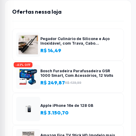
Ofertas nessa loja
Pegador Culinário de Silicone e Aço
Inoxidável, com Trava, Cabo
Antiderrapante, Multiuso, Preto, de 28
R$ 14,49
cm, Para salada, pastas, cozinha
-43% OFF
Bosch Furadeira Parafusadeira GSR
1000 Smart, Com Acessórios, 12 Volts
R$ 249,87
R$ 439,99
Apple iPhone 16e de 128 GB
R$ 3.150,70
Amazon Fire TV Stick HD (modelo mais