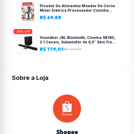
Picador De Alimentos Moedor De Carne
Mixer Elétrica Processador Cozinha
Casa Alho – 110v-220v
R$ 69,88
-40% OFF
Soundbar JBL Bluetooth, Cinema SB180,
2.1 Canais, Subwoofer de 6,5″ Sem Fio
110W RMS
R$ 779,01
R$ 1.299,00
Sobre a Loja
Shopee