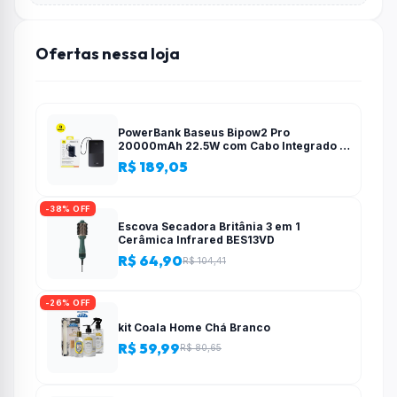
Ofertas nessa loja
PowerBank Baseus Bipow2 Pro
20000mAh 22.5W com Cabo Integrado e
Display Digital EnerFill FC51
R$ 189,05
-38% OFF
Escova Secadora Britânia 3 em 1
Cerâmica Infrared BES13VD
R$ 64,90
R$ 104,41
-26% OFF
kit Coala Home Chá Branco
R$ 59,99
R$ 80,65