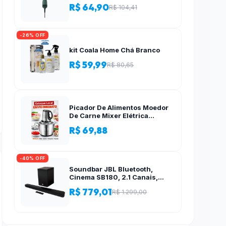
R$ 64,90
R$ 104,41
-26% OFF
kit Coala Home Chá Branco
R$ 59,99
R$ 80,65
Picador De Alimentos Moedor
De Carne Mixer Elétrica
Processador Cozinha Casa
R$ 69,88
Alho – 110v-220v
-40% OFF
Soundbar JBL Bluetooth,
Cinema SB180, 2.1 Canais,
Subwoofer de 6,5″ Sem Fio
R$ 779,01
R$ 1.299,00
110W RMS