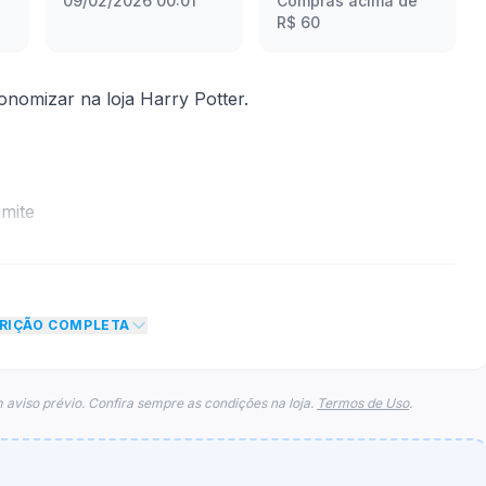
09/02/2026 00:01
Compras acima de
R$ 60
omizar na loja Harry Potter.
mite
to de 4% no total do carrinho, não foram econtradas
para esse cupom.
CRIÇÃO COMPLETA
 aviso prévio. Confira sempre as condições na loja.
Termos de Uso
.