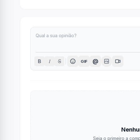
I
@
B
S
GIF
Nenhu
Seja o primeiro a comp