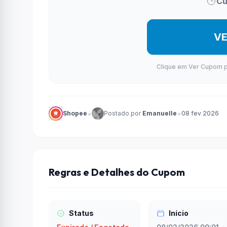
Cu
V
Clique em Ver Cupom par
•
•
Shopee
Postado por
Emanuelle
08 fev 2026
Regras e Detalhes do Cupom
Status
Início