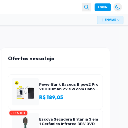
LOGIN
ENVIAR
Ofertas nessa loja
PowerBank Baseus Bipow2 Pro
20000mAh 22.5W com Cabo
Integrado e Display Digital
R$ 189,05
EnerFill FC51
-38% OFF
Escova Secadora Britânia 3 em
1 Cerâmica Infrared BES13VD