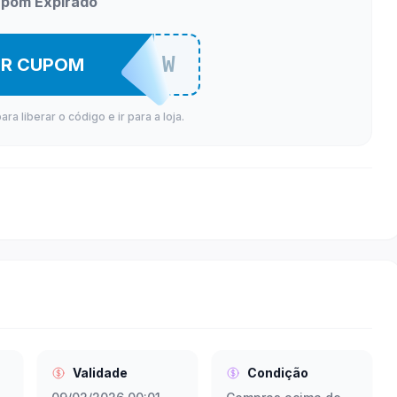
pom Expirado
IWIL0802W
ER CUPOM
a liberar o código e ir para a loja.
Validade
Condição