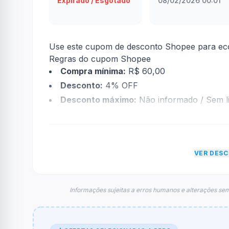
Expirado / Esgotado
08/02/2026 00:01
Use este cupom de desconto Shopee para econ
Regras do cupom Shopee
Compra mínima:
R$ 60,00
Desconto:
4% OFF
Desconto máximo:
Não informado / Sem li
Vencimento:
Válido até 09/02/2026
Na prática, a empresa
Shopee
dará um descon
informações sobre restrição de teto máximo 
VER DES
FAQ – Cupom Shopee
Qual é o código de desconto?
O código é
IWIL0802W
.
Informações sujeitas a erros humanos e alterações sem
De quanto é o desconto?
O cupom dá
4% OFF
em compras.