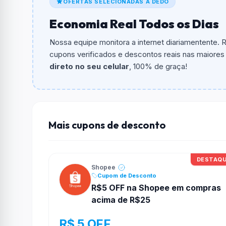
OFERTAS SELECIONADAS A DEDO
Qual é o valor minimo de compra?
Economia Real Todos os Dias
O valor minimo de compra é R$ 60,00.
Nossa equipe monitora a internet diariamentente.
Qual é o desconto máximo?
cupons verificados e descontos reais nas maiores l
Não informado ou sem limite.
direto no seu celular
, 100% de graça!
Funciona em qualquer produto?
Não necessariamente. Depende de itens partic
podem não aceitar cupons.
Mais cupons de desconto
DESTAQ
Shopee
Cupom de Desconto
R$5 OFF na Shopee em compras
acima de R$25
R$ 5 OFF