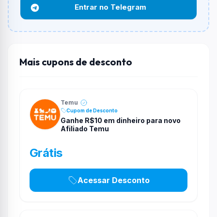
Qual é o valor minimo de compra?
Entrar no Telegram
O valor minimo de compra é Não exigido ou Não
informado.
Qual é o desconto máximo?
Não informado ou sem limite.
Mais cupons de desconto
Funciona em qualquer produto?
Não necessariamente. Depende de itens participantes
e alguns vendedores ou produtos especificos podem
Temu
não aceitar cupons.
Cupom de Desconto
Ganhe R$10 em dinheiro para novo
Afiliado Temu
Grátis
Acessar Desconto