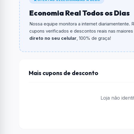
Qual é o valor minimo de compra?
Economia Real Todos os Dias
O valor minimo de compra é Não exigido ou 
Nossa equipe monitora a internet diariamentente.
Qual é o desconto máximo?
cupons verificados e descontos reais nas maiores l
Não informado ou sem limite.
direto no seu celular
, 100% de graça!
Funciona em qualquer produto?
Não necessariamente. Depende de itens partic
podem não aceitar cupons.
Mais cupons de desconto
Loja não ident