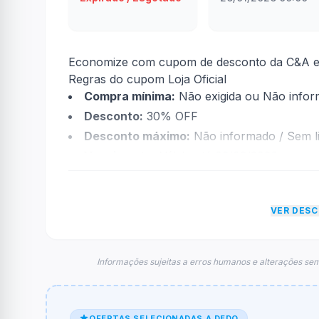
Economize com cupom de desconto da C&A e a
Regras do cupom Loja Oficial
Compra mínima:
Não exigida ou Não info
Desconto:
30% OFF
Desconto máximo:
Não informado / Sem li
Vencimento:
Válido até 03/02/2026
Na prática, a empresa
Loja Oficial
dará um de
econtradas informações sobre restrição de t
VER DES
FAQ – Cupom Loja Oficial
Qual é o código de desconto?
O código é
VEM30
.
Informações sujeitas a erros humanos e alterações sem
De quanto é o desconto?
O cupom dá
30% OFF
em compras.
OFERTAS SELECIONADAS A DEDO