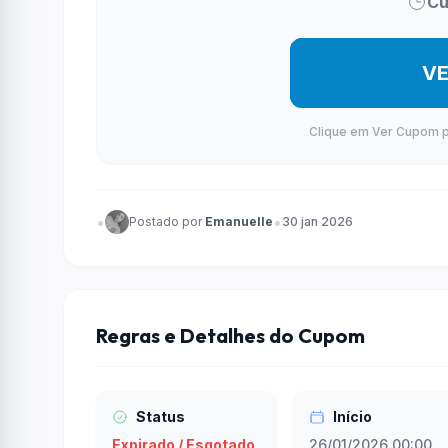
Cu
V
Clique em Ver Cupom par
•
•
Postado por
Emanuelle
30 jan 2026
Regras e Detalhes do Cupom
Status
Início
Expirado / Esgotado
26/01/2026 00:00