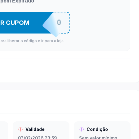
pom Expirado
VEM30
ER CUPOM
a liberar o código e ir para a loja.
Validade
Condição
03/02/2026 23:59
Sem valor mínimo