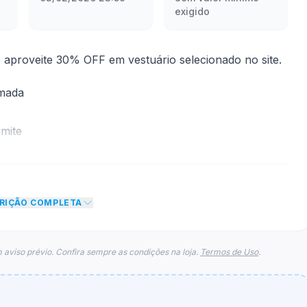
exigido
proveite 30% OFF em vestuário selecionado no site.
rmada
mite
sconto de 30% no total do carrinho, não foram
eto máximo para esse cupom.
CRIÇÃO COMPLETA
 aviso prévio. Confira sempre as condições na loja.
Termos de Uso
.