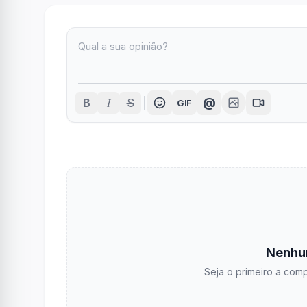
I
@
B
S
GIF
Nenhu
Seja o primeiro a comp