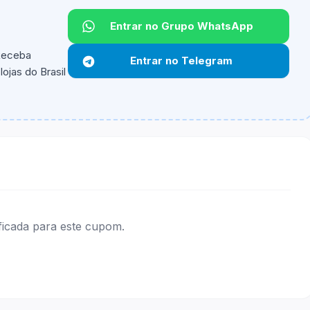
Entrar no Grupo WhatsApp
Não informado.
 Receba
Entrar no Telegram
ojas do Brasil
ipantes e alguns vendedores ou produtos especificos
ificada para este cupom.