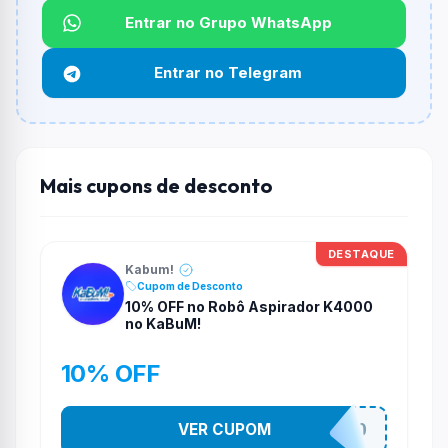
Não informado ou sem limite.
Entrar no Grupo WhatsApp
Funciona em qualquer produto?
Entrar no Telegram
Não necessariamente. Depende de itens participantes
e alguns vendedores ou produtos especificos podem
não aceitar cupons.
Mais cupons de desconto
DESTAQUE
Kabum!
Cupom de Desconto
10% OFF no Robô Aspirador K4000
no KaBuM!
10% OFF
VER CUPOM
VEMDEROBO