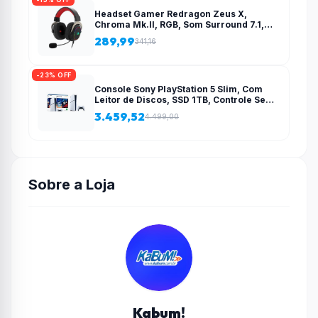
Headset Gamer Redragon Zeus X,
Chroma Mk.II, RGB, Som Surround 7.1,
Drivers 53mm, USB, Preto e Vermelho –
289,99
341,16
H510-RGB
-23% OFF
Console Sony PlayStation 5 Slim, Com
Leitor de Discos, SSD 1TB, Controle Sem
Fio DualSense + 2 Jogos – 1000038858
3.459,52
4.499,00
Sobre a Loja
Kabum!