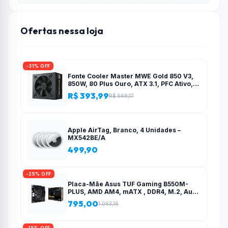
Ofertas nessa loja
-31% OFF
Fonte Cooler Master MWE Gold 850 V3,
850W, 80 Plus Ouro, ATX 3.1, PFC Ativo,
Preto – MPE-8506-ACAG-BBR
R$ 393,99
R$ 568,17
Apple AirTag, Branco, 4 Unidades –
MX542BE/A
499,90
-25% OFF
Placa-Mãe Asus TUF Gaming B550M-
PLUS, AMD AM4, mATX , DDR4, M.2, Aura
para fita RGB – 90MB14A0-C1BAY0
795,00
1.063,16
-15% OFF