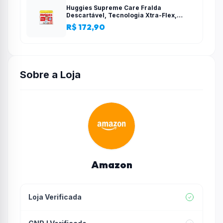
Huggies Supreme Care Fralda
Descartável, Tecnologia Xtra-Flex,
Canais em X, Máxima Proteção, XG, 140
R$ 172,90
Unidades
Sobre a Loja
Amazon
Loja Verificada