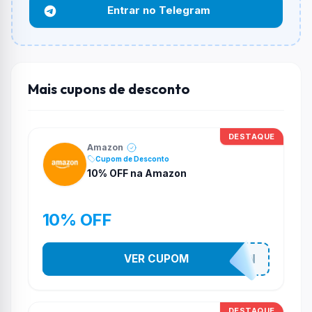
Entrar no Telegram
Qual é o desconto máximo?
Não informado ou sem limite.
Funciona em qualquer produto?
Não necessariamente. Depende de itens participantes
Mais cupons de desconto
e alguns vendedores ou produtos especificos podem
não aceitar cupons.
DESTAQUE
Amazon
Cupom de Desconto
10% OFF na Amazon
10% OFF
VER CUPOM
SOAMAZON
DESTAQUE