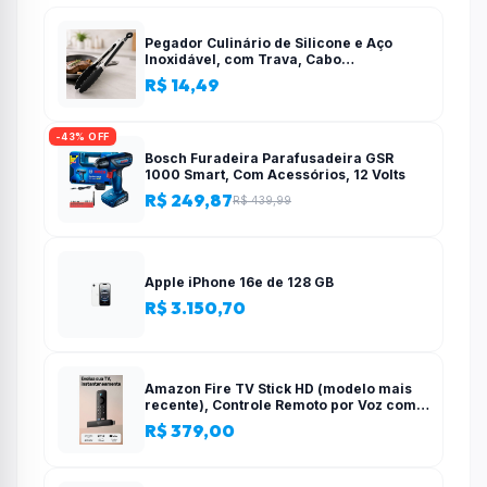
Pegador Culinário de Silicone e Aço
Inoxidável, com Trava, Cabo
Antiderrapante, Multiuso, Preto, de 28
R$ 14,49
cm, Para salada, pastas, cozinha
-43% OFF
Bosch Furadeira Parafusadeira GSR
1000 Smart, Com Acessórios, 12 Volts
R$ 249,87
R$ 439,99
Apple iPhone 16e de 128 GB
R$ 3.150,70
Amazon Fire TV Stick HD (modelo mais
recente), Controle Remoto por Voz com
Alexa, alimentado pela TV, com
R$ 379,00
configuração simples