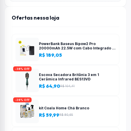
Ofertas nessa loja
PowerBank Baseus Bipow2 Pro
20000mAh 22.5W com Cabo Integrado e
Display Digital EnerFill FC51
R$ 189,05
-38% OFF
Escova Secadora Britânia 3 em 1
Cerâmica Infrared BES13VD
R$ 64,90
R$ 104,41
-26% OFF
kit Coala Home Chá Branco
R$ 59,99
R$ 80,65