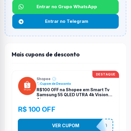
Qual é o desconto máximo?
Entrar no Grupo WhatsApp
Não informado ou sem limite.
Entrar no Telegram
Funciona em qualquer produto?
Não necessariamente. Depende de itens participantes
e alguns vendedores ou produtos especificos podem
não aceitar cupons.
Mais cupons de desconto
DESTAQUE
Shopee
Cupom de Desconto
R$100 OFF na Shopee em Smart Tv
Samsung 55 QLED UTRA 4k Vision
Ai
R$ 100 OFF
VER CUPOM
TV100