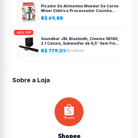
Picador De Alimentos Moedor De Carne
Mixer Elétrica Processador Cozinha
Casa Alho – 110v-220v
R$ 69,88
-40% OFF
Soundbar JBL Bluetooth, Cinema SB180,
2.1 Canais, Subwoofer de 6,5″ Sem Fio
110W RMS
R$ 779,01
R$ 1.299,00
Sobre a Loja
Shopee