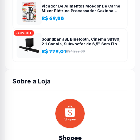
Picador De Alimentos Moedor De Carne
Mixer Elétrica Processador Cozinha
Casa Alho – 110v-220v
R$ 69,88
-40% OFF
Soundbar JBL Bluetooth, Cinema SB180,
2.1 Canais, Subwoofer de 6,5″ Sem Fio
110W RMS
R$ 779,01
R$ 1.299,00
Sobre a Loja
Shopee