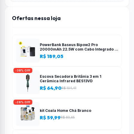
Ofertas nessa loja
PowerBank Baseus Bipow2 Pro
20000mAh 22.5W com Cabo Integrado e
Display Digital EnerFill FC51
R$ 189,05
-38% OFF
Escova Secadora Britânia 3 em 1
Cerâmica Infrared BES13VD
R$ 64,90
R$ 104,41
-26% OFF
kit Coala Home Chá Branco
R$ 59,99
R$ 80,65