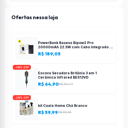
Ofertas nessa loja
PowerBank Baseus Bipow2 Pro
20000mAh 22.5W com Cabo Integrado e
Display Digital EnerFill FC51
R$ 189,05
-38% OFF
Escova Secadora Britânia 3 em 1
Cerâmica Infrared BES13VD
R$ 64,90
R$ 104,41
-26% OFF
kit Coala Home Chá Branco
R$ 59,99
R$ 80,65