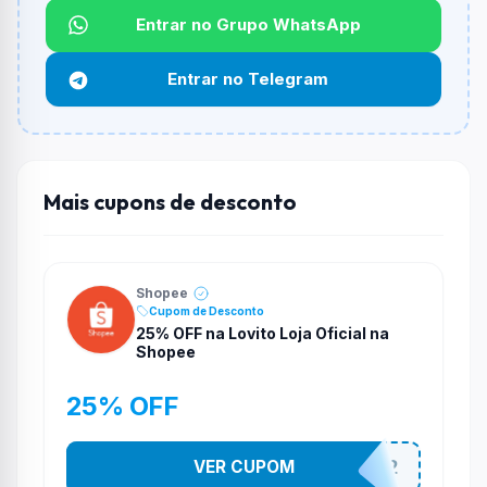
Não informado ou sem limite.
Entrar no Grupo WhatsApp
Funciona em qualquer produto?
Entrar no Telegram
Não necessariamente. Depende de itens participantes
e alguns vendedores ou produtos especificos podem
não aceitar cupons.
Mais cupons de desconto
Shopee
Cupom de Desconto
25% OFF na Lovito Loja Oficial na
Shopee
25% OFF
VER CUPOM
141525852