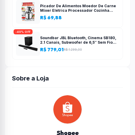
Picador De Alimentos Moedor De Carne
Mixer Elétrica Processador Cozinha
Casa Alho – 110v-220v
R$ 69,88
-40% OFF
Soundbar JBL Bluetooth, Cinema SB180,
2.1 Canais, Subwoofer de 6,5″ Sem Fio
110W RMS
R$ 779,01
R$ 1.299,00
Sobre a Loja
Shopee