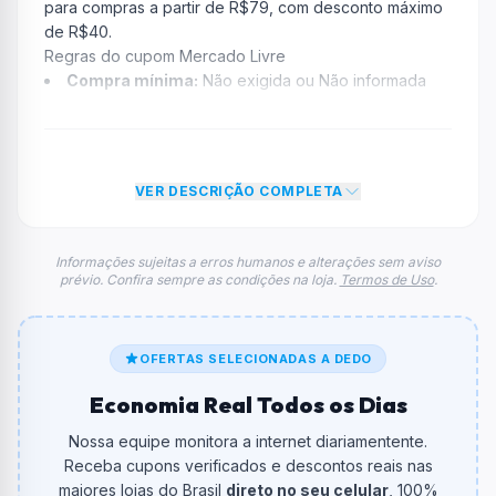
para compras a partir de R$79, com desconto máximo
de R$40.
Regras do cupom Mercado Livre
Compra mínima:
Não exigida ou Não informada
Desconto:
25% OFF
Desconto máximo:
Não informado / Sem limite
Vencimento:
Válido até 11/11/2025
VER DESCRIÇÃO COMPLETA
Na prática, a empresa
Mercado Livre
dará um
desconto de 25% no total do carrinho, não foram
econtradas informações sobre restrição de teto
Informações sujeitas a erros humanos e alterações sem aviso
prévio. Confira sempre as condições na loja.
Termos de Uso
.
máximo para esse cupom.
FAQ – Cupom Mercado Livre
Qual é o código de desconto?
O código é
MELI11D11
.
OFERTAS SELECIONADAS A DEDO
Economia Real Todos os Dias
De quanto é o desconto?
O cupom dá
25% OFF
em compras.
Nossa equipe monitora a internet diariamentente.
Receba cupons verificados e descontos reais nas
Qual é o valor minimo de compra?
maiores lojas do Brasil
direto no seu celular
, 100%