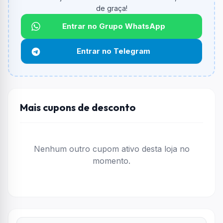
O valor minimo de compra é Não exigido ou Não
de graça!
informado.
Entrar no Grupo WhatsApp
Qual é o desconto máximo?
Não informado ou sem limite.
Entrar no Telegram
Funciona em qualquer produto?
Não necessariamente. Depende de itens participantes
e alguns vendedores ou produtos especificos podem
não aceitar cupons.
Mais cupons de desconto
Nenhum outro cupom ativo desta loja no
momento.