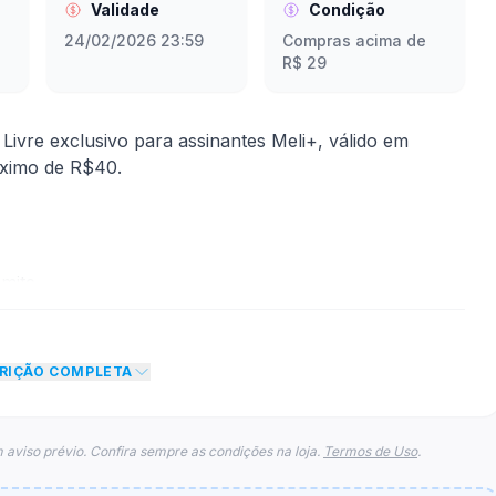
Validade
Condição
24/02/2026 23:59
Compras acima de
R$ 29
vre exclusivo para assinantes Meli+, válido em
áximo de R$40.
mite
 desconto de 25% no total do carrinho, não foram
CRIÇÃO COMPLETA
eto máximo para esse cupom.
 aviso prévio. Confira sempre as condições na loja.
Termos de Uso
.