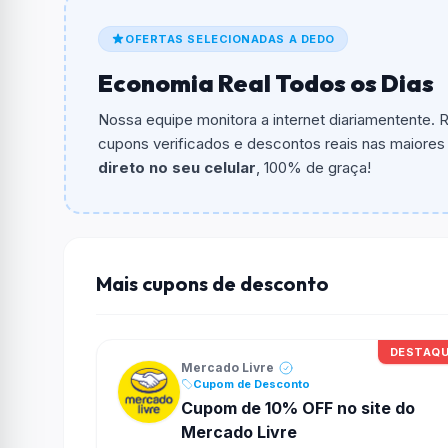
De quanto é o desconto?
OFERTAS SELECIONADAS A DEDO
O cupom dá
25% OFF
em compras.
Economia Real Todos os Dias
Qual é o valor minimo de compra?
O valor minimo de compra é R$ 29,00.
Nossa equipe monitora a internet diariamentente.
cupons verificados e descontos reais nas maiores l
Qual é o desconto máximo?
direto no seu celular
, 100% de graça!
Não informado ou sem limite.
Funciona em qualquer produto?
Não necessariamente. Depende de itens partic
podem não aceitar cupons.
Mais cupons de desconto
DESTAQ
Mercado Livre
Cupom de Desconto
Cupom de 10% OFF no site do
Mercado Livre