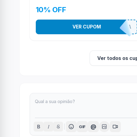
10% OFF
VER CUPOM
TODEBOA
Ver todos os cu
I
@
B
S
GIF