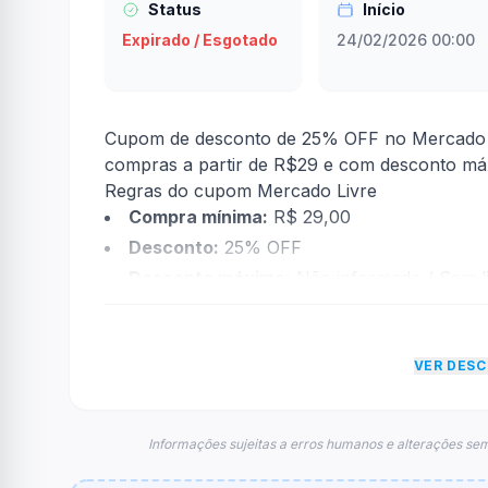
Status
Início
Expirado / Esgotado
24/02/2026 00:00
Cupom de desconto de 25% OFF no Mercado Li
compras a partir de R$29 e com desconto m
Regras do cupom Mercado Livre
Compra mínima:
R$ 29,00
Desconto:
25% OFF
Desconto máximo:
Não informado / Sem li
Vencimento:
Válido até 24/02/2026
Na prática, a empresa
Mercado Livre
dará um
VER DES
econtradas informações sobre restrição de t
FAQ – Cupom Mercado Livre
Qual é o código de desconto?
Informações sujeitas a erros humanos e alterações sem
O código é
MELI25
.