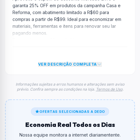
garanta 25% OFF em produtos da campanha Casa e
Reforma, com abatimento limitado a R$60 para
compras a partir de R$99. Ideal para economizar em
materiais, ferramentas e itens para renovar seu lar
pagando menos.
Regras do cupom Mercado Livre
Compra mínima:
R$ 99,00
Desconto:
25% OFF
Desconto máximo:
Não informado / Sem limite
VER DESCRIÇÃO COMPLETA
Vencimento:
Válido até 31/03/2026
Na prática, a empresa
Mercado Livre
dará um
Informações sujeitas a erros humanos e alterações sem aviso
prévio. Confira sempre as condições na loja.
Termos de Uso
.
desconto de 25% no total do carrinho, não foram
econtradas informações sobre restrição de teto
máximo para esse cupom.
FAQ – Cupom Mercado Livre
OFERTAS SELECIONADAS A DEDO
Qual é o código de desconto?
Economia Real Todos os Dias
O código é
REFORMA3DO3
.
Nossa equipe monitora a internet diariamentente.
De quanto é o desconto?