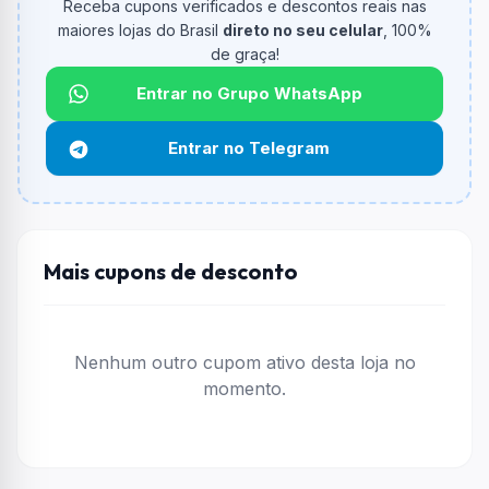
Receba cupons verificados e descontos reais nas
O cupom dá
25% OFF
em compras.
maiores lojas do Brasil
direto no seu celular
, 100%
de graça!
Qual é o valor minimo de compra?
O valor minimo de compra é R$ 99,00.
Entrar no Grupo WhatsApp
Qual é o desconto máximo?
Entrar no Telegram
Não informado ou sem limite.
Funciona em qualquer produto?
Não necessariamente. Depende de itens participantes
e alguns vendedores ou produtos especificos podem
Mais cupons de desconto
não aceitar cupons.
Nenhum outro cupom ativo desta loja no
momento.