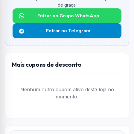
informado.
de graça!
Qual é o desconto máximo?
Entrar no Grupo WhatsApp
Não informado ou sem limite.
Entrar no Telegram
Funciona em qualquer produto?
Não necessariamente. Depende de itens participantes
e alguns vendedores ou produtos especificos podem
não aceitar cupons.
Mais cupons de desconto
Nenhum outro cupom ativo desta loja no
momento.