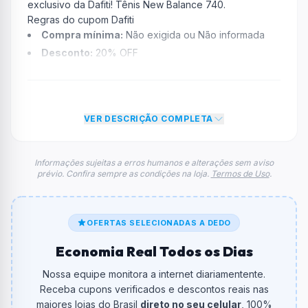
exclusivo da Dafiti! Tênis New Balance 740.
Regras do cupom Dafiti
Compra mínima:
Não exigida ou Não informada
Desconto:
20% OFF
Desconto máximo:
Não informado / Sem limite
Vencimento:
Válido até 31/08/2025
Na prática, a empresa
Dafiti
dará um desconto de
VER DESCRIÇÃO COMPLETA
20% no total do carrinho, não foram econtradas
informações sobre restrição de teto máximo para esse
cupom.
Informações sujeitas a erros humanos e alterações sem aviso
prévio. Confira sempre as condições na loja.
Termos de Uso
.
FAQ – Cupom Dafiti
Qual é o código de desconto?
O código é
NB740
.
OFERTAS SELECIONADAS A DEDO
De quanto é o desconto?
Economia Real Todos os Dias
O cupom dá
20% OFF
em compras.
Nossa equipe monitora a internet diariamentente.
Qual é o valor minimo de compra?
Receba cupons verificados e descontos reais nas
O valor minimo de compra é Não exigido ou Não
maiores lojas do Brasil
direto no seu celular
, 100%