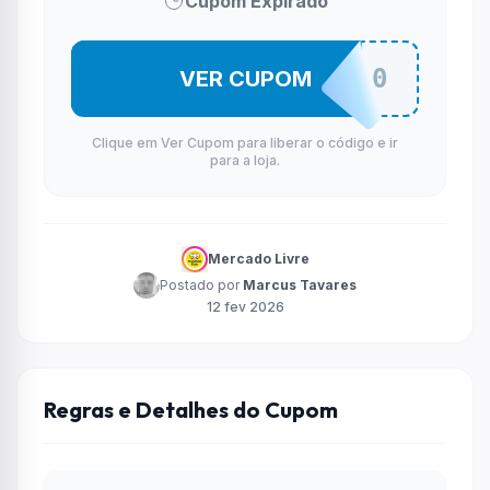
Cupom Expirado
SUPLEMENTO20
VER CUPOM
Clique em Ver Cupom para liberar o código e ir
para a loja.
Mercado Livre
Postado por
Marcus Tavares
12 fev 2026
Regras e Detalhes do Cupom