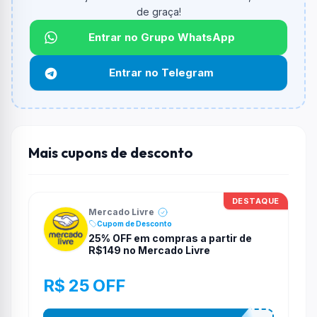
Qual é o valor minimo de compra?
de graça!
O valor minimo de compra é R$ 29,00.
Entrar no Grupo WhatsApp
Qual é o desconto máximo?
Não informado ou sem limite.
Entrar no Telegram
Funciona em qualquer produto?
Não necessariamente. Depende de itens participantes
e alguns vendedores ou produtos especificos podem
não aceitar cupons.
Mais cupons de desconto
DESTAQUE
Mercado Livre
Cupom de Desconto
25% OFF em compras a partir de
R$149 no Mercado Livre
R$ 25 OFF