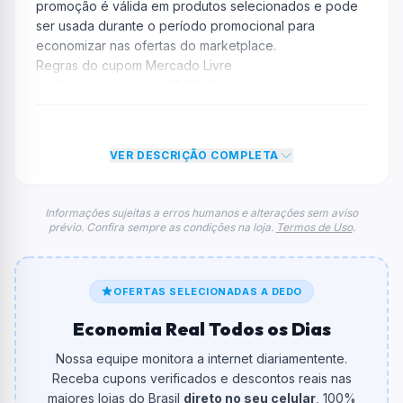
promoção é válida em produtos selecionados e pode
ser usada durante o período promocional para
economizar nas ofertas do marketplace.
Regras do cupom Mercado Livre
Compra mínima:
R$ 29,00
Desconto:
20% OFF
Desconto máximo:
Não informado / Sem limite
Vencimento:
Válido até 14/03/2026
VER DESCRIÇÃO COMPLETA
Na prática, a empresa
Mercado Livre
dará um
desconto de 20% no total do carrinho, não foram
Informações sujeitas a erros humanos e alterações sem aviso
prévio. Confira sempre as condições na loja.
Termos de Uso
.
econtradas informações sobre restrição de teto
máximo para esse cupom.
FAQ – Cupom Mercado Livre
Qual é o código de desconto?
OFERTAS SELECIONADAS A DEDO
O código é
MELHOROFERTA
.
Economia Real Todos os Dias
De quanto é o desconto?
Nossa equipe monitora a internet diariamentente.
O cupom dá
20% OFF
em compras.
Receba cupons verificados e descontos reais nas
maiores lojas do Brasil
direto no seu celular
, 100%