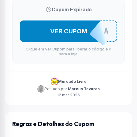
Cupom Expirado
MELHOROFERTA
VER CUPOM
Clique em Ver Cupom para liberar o código e ir
para a loja.
Mercado Livre
Postado por
Marcus Tavares
12 mar 2026
Regras e Detalhes do Cupom