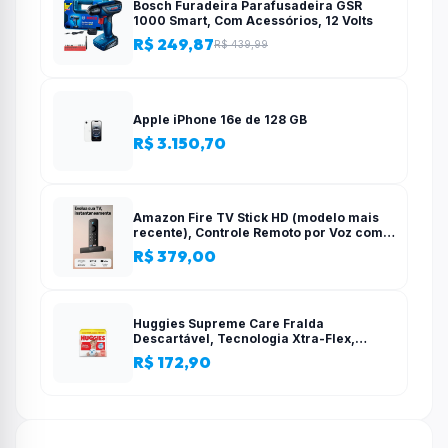
Bosch Furadeira Parafusadeira GSR
1000 Smart, Com Acessórios, 12 Volts
R$ 249,87
R$ 439,99
Apple iPhone 16e de 128 GB
R$ 3.150,70
Amazon Fire TV Stick HD (modelo mais
recente), Controle Remoto por Voz com
Alexa, alimentado pela TV, com
R$ 379,00
configuração simples
Huggies Supreme Care Fralda
Descartável, Tecnologia Xtra-Flex,
Canais em X, Máxima Proteção, XG, 140
R$ 172,90
Unidades