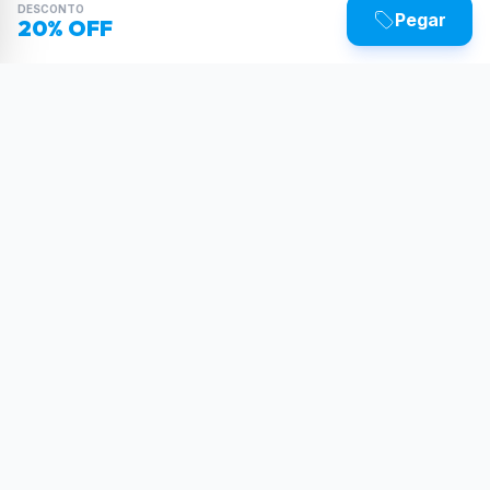
DESCONTO
Pegar
20% OFF
Sua dose diária de poder tecnológico.
Reviews, tutoriais e as últimas novidades do
mundo Tech.
SIGA-NOS