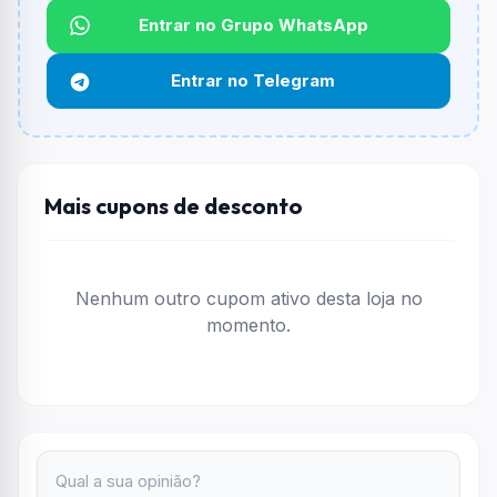
Qual é o desconto máximo?
Entrar no Grupo WhatsApp
Não informado ou sem limite.
Entrar no Telegram
Funciona em qualquer produto?
Não necessariamente. Depende de itens participantes
e alguns vendedores ou produtos especificos podem
não aceitar cupons.
Mais cupons de desconto
Nenhum outro cupom ativo desta loja no
momento.