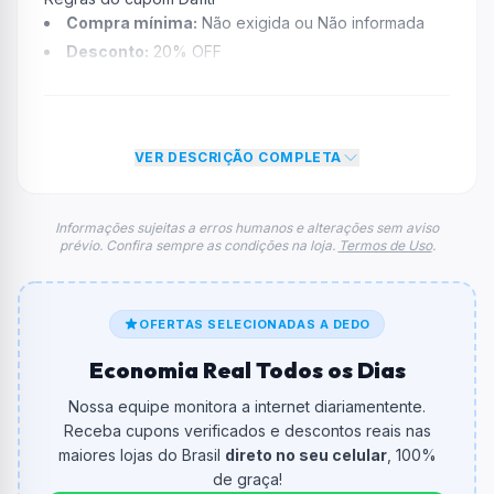
Compra mínima:
Não exigida ou Não informada
Desconto:
20% OFF
Desconto máximo:
Não informado / Sem limite
Vencimento:
Válido até 31/08/2025
Na prática, a empresa
Dafiti
dará um desconto de
VER DESCRIÇÃO COMPLETA
20% no total do carrinho, não foram econtradas
informações sobre restrição de teto máximo para esse
cupom.
Informações sujeitas a erros humanos e alterações sem aviso
prévio. Confira sempre as condições na loja.
Termos de Uso
.
FAQ – Cupom Dafiti
Qual é o código de desconto?
O código é
20SPORTS
.
OFERTAS SELECIONADAS A DEDO
De quanto é o desconto?
Economia Real Todos os Dias
O cupom dá
20% OFF
em compras.
Nossa equipe monitora a internet diariamentente.
Qual é o valor minimo de compra?
Receba cupons verificados e descontos reais nas
O valor minimo de compra é Não exigido ou Não
maiores lojas do Brasil
direto no seu celular
, 100%
informado.
de graça!