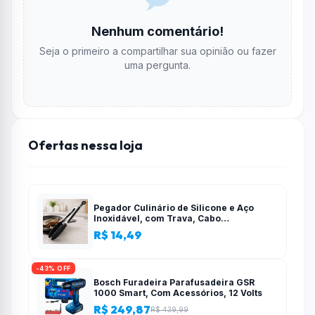
Nenhum comentário!
Seja o primeiro a compartilhar sua opinião ou fazer
uma pergunta.
Ofertas nessa loja
Pegador Culinário de Silicone e Aço
Inoxidável, com Trava, Cabo
Antiderrapante, Multiuso, Preto, de 28
R$ 14,49
cm, Para salada, pastas, cozinha
-43% OFF
Bosch Furadeira Parafusadeira GSR
1000 Smart, Com Acessórios, 12 Volts
R$ 249,87
R$ 439,99