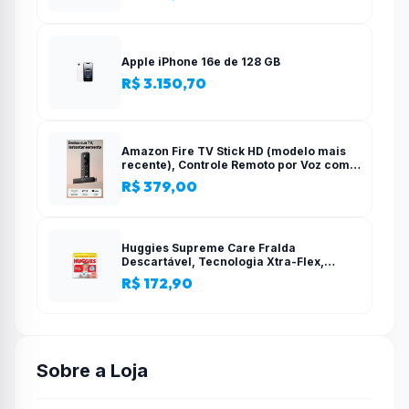
Apple iPhone 16e de 128 GB
R$ 3.150,70
Amazon Fire TV Stick HD (modelo mais
recente), Controle Remoto por Voz com
Alexa, alimentado pela TV, com
R$ 379,00
configuração simples
Huggies Supreme Care Fralda
Descartável, Tecnologia Xtra-Flex,
Canais em X, Máxima Proteção, XG, 140
R$ 172,90
Unidades
Sobre a Loja